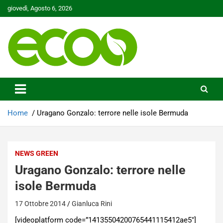
Skip
giovedì, Agosto 6, 2026
to
content
Tutelare il nostro Pianeta è la nostra priorità
Ecoo.it
Home
Uragano Gonzalo: terrore nelle isole Bermuda
NEWS GREEN
Uragano Gonzalo: terrore nelle
isole Bermuda
17 Ottobre 2014
Gianluca Rini
[videoplatform code=”14135504200765441115412ae5″]