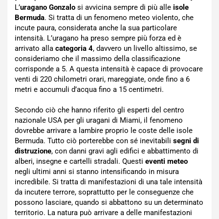
L’
uragano Gonzalo
si avvicina sempre di più alle
isole
Bermuda
. Si tratta di un fenomeno meteo violento, che
incute paura, considerata anche la sua particolare
intensità. L’uragano ha preso sempre più forza ed è
arrivato alla
categoria 4
, davvero un livello altissimo, se
consideriamo che il massimo della classificazione
corrisponde a 5. A questa intensità è capace di provocare
venti di 220 chilometri orari, mareggiate, onde fino a 6
metri e accumuli d’acqua fino a 15 centimetri.
Secondo ciò che hanno riferito gli esperti del centro
nazionale USA per gli uragani di Miami, il fenomeno
dovrebbe arrivare a lambire proprio le coste delle isole
Bermuda. Tutto ciò porterebbe con sé inevitabili
segni di
distruzione
, con danni gravi agli edifici e abbattimento di
alberi, insegne e cartelli stradali. Questi
eventi meteo
negli ultimi anni si stanno intensificando in misura
incredibile. Si tratta di manifestazioni di una tale intensità
da incutere terrore, soprattutto per le conseguenze che
possono lasciare, quando si abbattono su un determinato
territorio. La natura può arrivare a delle manifestazioni