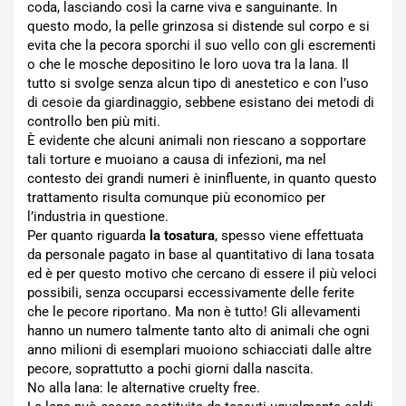
coda, lasciando così la carne viva e sanguinante. In
questo modo, la pelle grinzosa si distende sul corpo e si
evita che la pecora sporchi il suo vello con gli escrementi
o che le mosche depositino le loro uova tra la lana. Il
tutto si svolge senza alcun tipo di anestetico e con l’uso
di cesoie da giardinaggio, sebbene esistano dei metodi di
controllo ben più miti.
È evidente che alcuni animali non riescano a sopportare
tali torture e muoiano a causa di infezioni, ma nel
contesto dei grandi numeri è ininfluente, in quanto questo
trattamento risulta comunque più economico per
l’industria in questione.
Per quanto riguarda
la tosatura
, spesso viene effettuata
da personale pagato in base al quantitativo di lana tosata
ed è per questo motivo che cercano di essere il più veloci
possibili, senza occuparsi eccessivamente delle ferite
che le pecore riportano. Ma non è tutto! Gli allevamenti
hanno un numero talmente tanto alto di animali che ogni
anno milioni di esemplari muoiono schiacciati dalle altre
pecore, soprattutto a pochi giorni dalla nascita.
No alla lana: le alternative cruelty free.