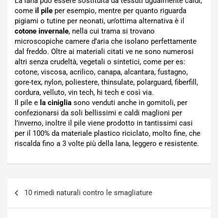
La lana può essere sostituita da tessuti ugualmente caldi,
come
il pile
per esempio, mentre per quanto riguarda
pigiami o tutine per neonati, un’ottima alternativa è il
cotone invernale
, nella cui trama si trovano
microscopiche camere d’aria che isolano perfettamente
dal freddo. Oltre ai materiali citati ve ne sono numerosi
altri senza crudeltà, vegetali o sintetici, come per es:
cotone, viscosa, acrilico, canapa, alcantara, fustagno,
gore-tex, nylon, poliestere, thinsulate, polarguard, fiberfill,
cordura, velluto, vin tech, hi tech e così via.
Il pile e
la ciniglia
sono venduti anche in gomitoli, per
confezionarsi da soli bellissimi e caldi maglioni per
l’inverno, inoltre il pile viene prodotto in tantissimi casi
per il 100% da materiale plastico riciclato, molto fine, che
riscalda fino a 3 volte più della lana, leggero e resistente.
Navigazione
10 rimedi naturali contro le smagliature
articoli