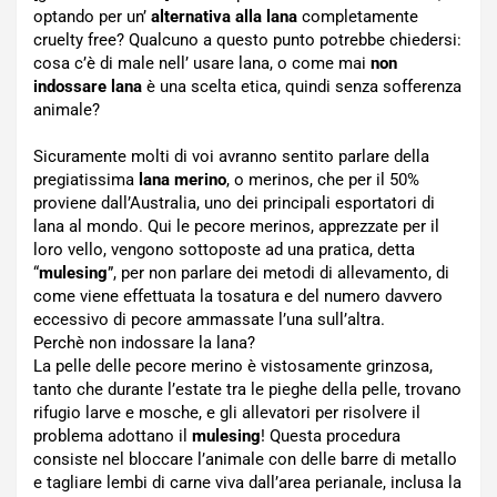
optando per un’
alternativa alla lana
completamente
cruelty free? Qualcuno a questo punto potrebbe chiedersi:
cosa c’è di male nell’ usare lana, o come mai
non
indossare lana
è una scelta etica, quindi senza sofferenza
animale?
Sicuramente molti di voi avranno sentito parlare della
pregiatissima
lana merino
, o merinos, che per il 50%
proviene dall’Australia, uno dei principali esportatori di
lana al mondo. Qui le pecore merinos, apprezzate per il
loro vello, vengono sottoposte ad una pratica, detta
“
mulesing
”, per non parlare dei metodi di allevamento, di
come viene effettuata la tosatura e del numero davvero
eccessivo di pecore ammassate l’una sull’altra.
Perchè non indossare la lana?
La pelle delle pecore merino è vistosamente grinzosa,
tanto che durante l’estate tra le pieghe della pelle, trovano
rifugio larve e mosche, e gli allevatori per risolvere il
problema adottano il
mulesing
! Questa procedura
consiste nel bloccare l’animale con delle barre di metallo
e tagliare lembi di carne viva dall’area perianale, inclusa la