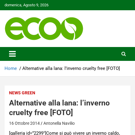
Skip
domenica, Agosto 9, 2026
to
content
Tutelare il nostro Pianeta è la nostra priorità
Ecoo.it
Home
Alternative alla lana: l’inverno cruelty free [FOTO]
NEWS GREEN
Alternative alla lana: l’inverno
cruelty free [FOTO]
16 Ottobre 2014
Antonella Navilio
[galleria id=”2299″]Come si può vivere un inverno caldo,