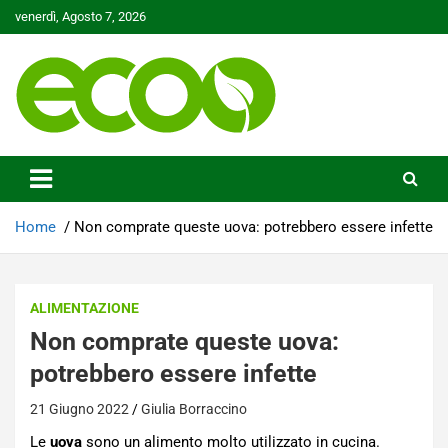
Skip
venerdì, Agosto 7, 2026
to
content
Tutelare il nostro Pianeta è la nostra priorità
Ecoo.it
Home
Non comprate queste uova: potrebbero essere infette
ALIMENTAZIONE
Non comprate queste uova:
potrebbero essere infette
21 Giugno 2022
Giulia Borraccino
Le
uova
sono un alimento molto utilizzato in cucina.