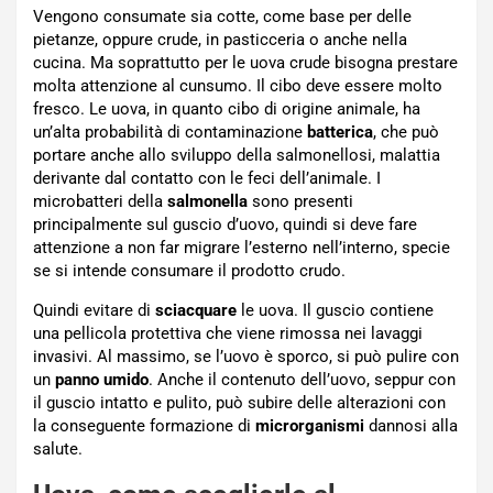
Vengono consumate sia cotte, come base per delle
pietanze, oppure crude, in pasticceria o anche nella
cucina. Ma soprattutto per le uova crude bisogna prestare
molta attenzione al cunsumo. Il cibo deve essere molto
fresco. Le uova, in quanto cibo di origine animale, ha
un’alta probabilità di contaminazione
batterica
, che può
portare anche allo sviluppo della salmonellosi, malattia
derivante dal contatto con le feci dell’animale. I
microbatteri della
salmonella
sono presenti
principalmente sul guscio d’uovo, quindi si deve fare
attenzione a non far migrare l’esterno nell’interno, specie
se si intende consumare il prodotto crudo.
Quindi evitare di
sciacquare
le uova. Il guscio contiene
una pellicola protettiva che viene rimossa nei lavaggi
invasivi. Al massimo, se l’uovo è sporco, si può pulire con
un
panno umido
. Anche il contenuto dell’uovo, seppur con
il guscio intatto e pulito, può subire delle alterazioni con
la conseguente formazione di
microrganismi
dannosi alla
salute.