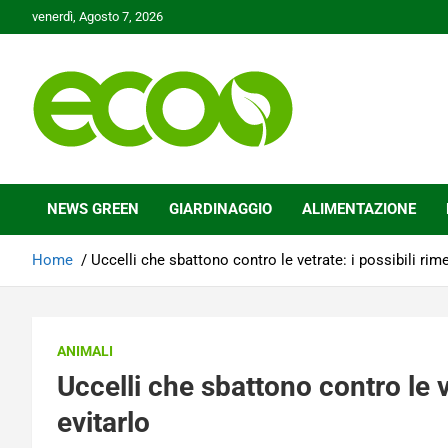
Skip
venerdì, Agosto 7, 2026
to
content
Tutelare il nostro Pianeta è la nostra priorità
Ecoo.it
NEWS GREEN
GIARDINAGGIO
ALIMENTAZIONE
Home
Uccelli che sbattono contro le vetrate: i possibili rime
ANIMALI
Uccelli che sbattono contro le ve
evitarlo