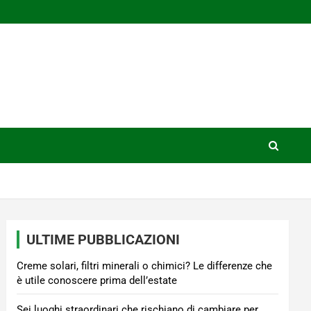
ULTIME PUBBLICAZIONI
Creme solari, filtri minerali o chimici? Le differenze che
è utile conoscere prima dell’estate
Sei luoghi straordinari che rischiano di cambiare per