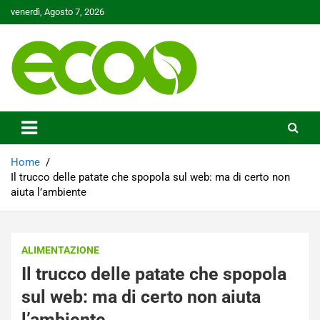
Skip
venerdì, Agosto 7, 2026
to
content
Tutelare il nostro Pianeta è la nostra priorità
Ecoo.it
Home
Il trucco delle patate che spopola sul web: ma di certo non
aiuta l’ambiente
ALIMENTAZIONE
Il trucco delle patate che spopola
sul web: ma di certo non aiuta
l’ambiente