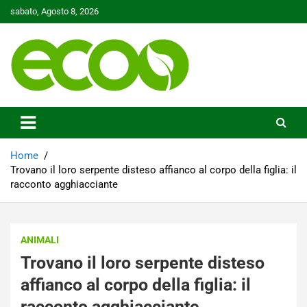
Skip
sabato, Agosto 8, 2026
to
content
Tutelare il nostro Pianeta è la nostra priorità
Ecoo.it
Home
Trovano il loro serpente disteso affianco al corpo della figlia: il
racconto agghiacciante
ANIMALI
Trovano il loro serpente disteso
affianco al corpo della figlia: il
racconto agghiacciante