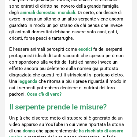
sono entrati di diritto nel novero della grande famiglia
degli
animali domestici mondiali.
Di certo, chi decide di
avere in casa un pitone o un altro serpente viene ancora
guardato in modo un po’ strano da chi pensa che invece
gli animali domestici debbano essere solo cani, gatti,
criceti, forse pesci e tartarughe.
E l’essere animali percepiti come
esotici
fa dei serpenti
protagonisti ideali di tanti racconti che spesso però non
corrispondono alla verità dei fatti ed hanno invece un
effetto ancora più deleterio sulla nomea già piuttosto
disgraziata che questi rettili striscianti si portano dietro.
Una
leggenda
che ritorna a più riprese riguarda il modo in
cui i serpenti potrebbero decidere di nutrirsi dei loro
padroni.
Cosa c’è di vero?
Il serpente prende le misure?
Un più che discreto moto di stupore si è generato da un
video apparso su YouTube in cui viene riportata la storia
di una
donna
che apparentemente
ha rischiato di essere