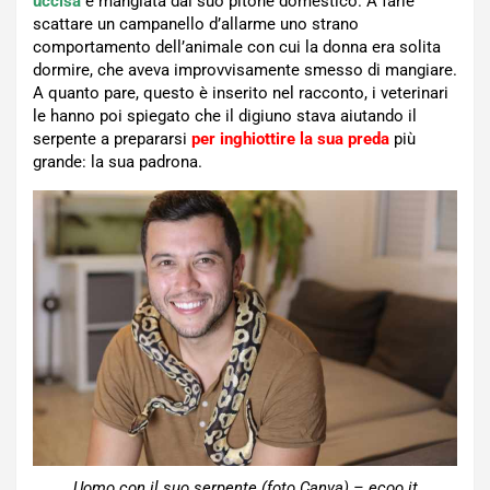
uccisa
e mangiata dal suo pitone domestico. A farle
scattare un campanello d’allarme uno strano
comportamento dell’animale con cui la donna era solita
dormire, che aveva improvvisamente smesso di mangiare.
A quanto pare, questo è inserito nel racconto, i veterinari
le hanno poi spiegato che il digiuno stava aiutando il
serpente a prepararsi
per inghiottire la sua preda
più
grande: la sua padrona.
Uomo con il suo serpente (foto Canva) – ecoo.it