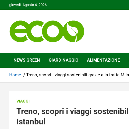
Skip
giovedì, Agosto 6, 2026
to
content
Tutelare il nostro Pianeta è la nostra priorità
Ecoo.it
NEWS GREEN
GIARDINAGGIO
ALIMENTAZIONE
Home
Treno, scopri i viaggi sostenibili grazie alla tratta Mil
VIAGGI
Treno, scopri i viaggi sostenibil
Istanbul