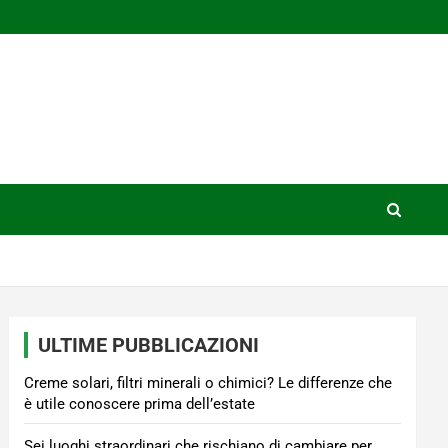
ULTIME PUBBLICAZIONI
Creme solari, filtri minerali o chimici? Le differenze che
è utile conoscere prima dell’estate
Sei luoghi straordinari che rischiano di cambiare per