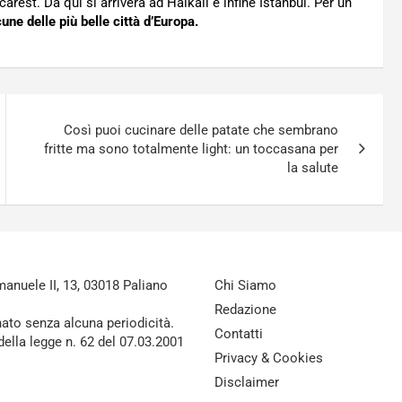
rest. Da qui si arriverà ad Halkali e infine Istanbul. Per un
cune delle più belle città d’Europa.
Così puoi cucinare delle patate che sembrano
fritte ma sono totalmente light: un toccasana per
la salute
nuele II, 13, 03018 Paliano
Chi Siamo
Redazione
nato senza alcuna periodicità.
Contatti
della legge n. 62 del 07.03.2001
Privacy & Cookies
Disclaimer