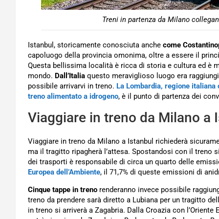
Treni in partenza da Milano collegano 
Istanbul, storicamente conosciuta anche
come Costantinop
capoluogo della provincia omonima, oltre a essere il princip
Questa bellissima località è ricca di storia e cultura ed è me
mondo.
Dall’Italia
questo meraviglioso luogo era raggiungib
possibile arrivarvi in treno.
La Lombardia, regione italiana c
treno alimentato a idrogeno
, è il punto di partenza dei conv
Viaggiare in treno da Milano a 
Viaggiare in treno da Milano a Istanbul richiederà sicuram
ma il tragitto ripagherà l’attesa. Spostandosi con il treno s
dei trasporti è responsabile di circa un quarto delle emissi
Europea dell’Ambiente
, il 71,7% di queste emissioni di ani
Cinque tappe in treno
renderanno invece possibile raggiun
treno da prendere sarà diretto a Lubiana per un tragitto dell
in treno si arriverà a Zagabria. Dalla Croazia con l’Oriente 