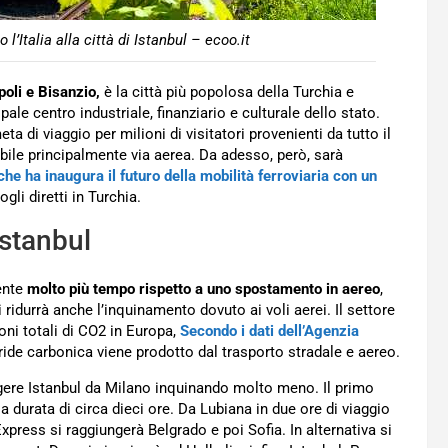
l’Italia alla città di Istanbul – ecoo.it
oli e Bisanzio,
è la città più popolosa della Turchia e
ale centro industriale, finanziario e culturale dello stato.
ta di viaggio per milioni di visitatori provenienti da tutto il
ile principalmente via aerea. Da adesso, però, sarà
he ha inaugura il futuro della mobilità ferroviaria con un
ogli diretti in Turchia.
Istanbul
ente
molto più tempo rispetto a uno spostamento in aereo
,
i ridurrà anche l’inquinamento dovuto ai voli aerei. Il settore
oni totali di CO2 in Europa,
Secondo i dati dell’Agenzia
dride carbonica viene prodotto dal trasporto stradale e aereo.
gere Istanbul da Milano inquinando molto meno. Il primo
a durata di circa dieci ore. Da Lubiana in due ore di viaggio
Express si raggiungerà Belgrado e poi Sofia. In alternativa si