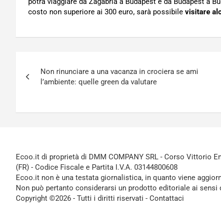
potrà viaggiare da Zagabria a Budapest e da Budapest a Buca
costo non superiore ai 300 euro, sarà possibile
visitare al
Navigazione
Non rinunciare a una vacanza in crociera se ami
articoli
l’ambiente: quelle green da valutare
Ecoo.it di proprietà di DMM COMPANY SRL - Corso Vittorio Ema
(FR) - Codice Fiscale e Partita I.V.A. 03144800608
Ecoo.it non è una testata giornalistica, in quanto viene aggior
Non può pertanto considerarsi un prodotto editoriale ai sensi 
Copyright ©2026 - Tutti i diritti riservati -
Contattaci