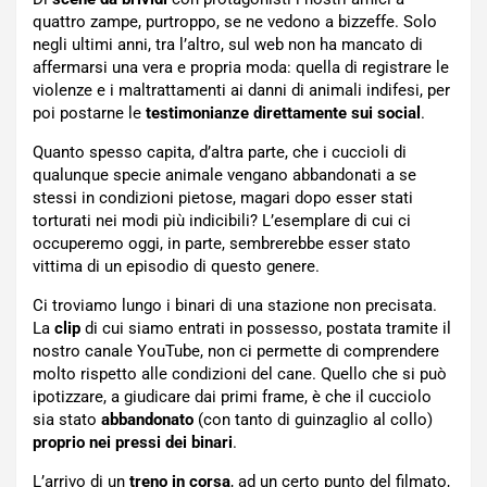
quattro zampe, purtroppo, se ne vedono a bizzeffe. Solo
negli ultimi anni, tra l’altro, sul web non ha mancato di
affermarsi una vera e propria moda: quella di registrare le
violenze e i maltrattamenti ai danni di animali indifesi, per
poi postarne le
testimonianze direttamente sui social
.
Quanto spesso capita, d’altra parte, che i cuccioli di
qualunque specie animale vengano abbandonati a se
stessi in condizioni pietose, magari dopo esser stati
torturati nei modi più indicibili? L’esemplare di cui ci
occuperemo oggi, in parte, sembrerebbe esser stato
vittima di un episodio di questo genere.
Ci troviamo lungo i binari di una stazione non precisata.
La
clip
di cui siamo entrati in possesso, postata tramite il
nostro canale YouTube, non ci permette di comprendere
molto rispetto alle condizioni del cane. Quello che si può
ipotizzare, a giudicare dai primi frame, è che il cucciolo
sia stato
abbandonato
(con tanto di guinzaglio al collo)
proprio nei pressi dei binari
.
L’arrivo di un
treno in corsa
, ad un certo punto del filmato,