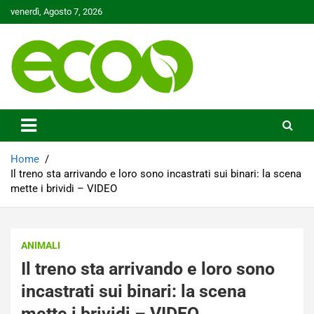
Skip
venerdì, Agosto 7, 2026
to
content
Tutelare il nostro Pianeta è la nostra priorità
Ecoo.it
Home
Il treno sta arrivando e loro sono incastrati sui binari: la scena
mette i brividi – VIDEO
ANIMALI
Il treno sta arrivando e loro sono
incastrati sui binari: la scena
mette i brividi – VIDEO