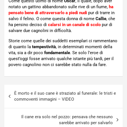
Come questo uomo di nome
Oscar
, il quale, dopo aver
notato un gattino abbandonato sulle rive di un fiume,
ha
pensato bene di attraversarlo a piedi nudi
pur di trarre in
salvo il felino. O come questa donna di nome
Callie
, che
ha persino deciso di
calarsi in un canale di scolo
pur di
salvare due cagnolini in difficoltà.
Storie come quelle dei suddetti esemplari ci rammentano
di quanto la
tempestività
, in determinati momenti della
vita, sia a dir poco
fondamentale
. Se solo l’eroe di
quest’oggi fosse arrivato qualche istante più tardi, per il
povero cagnolino non ci sarebbe stato nulla da fare.
Navigazione
È morto e il suo cane è straziato al funerale: le tristi e
articoli
commoventi immagini – VIDEO
Il cane era solo nel pozzo: pensava che nessuno
sarebbe arrivato per salvarlo