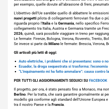
per esempio, quelle dovute all’abrasione di freni, pneumatici
L’obiettivo dell’Ue sarebbe quello di abbattere le emissioni
nuovi progetti
pilota di collegamenti ferroviari fra due o più
riguarda proprio l’
Italia
e la
Germania
, nello specifico Fer
collegamento tra Italia, Austria e Germania tramite un Frec
2026
, quindi, sarà possibile viaggiare in treno per raggiun
Le fermate: Firenze, Bologna, Verona, Rovereto, Trento, B
Se invece si parte da
Milano
le fermate: Brescia, Verona, 
Gli articoli più letti di oggi:
Auto elettriche, i problemi che si presentano: sono o no
Ecuador, la droga sequestrata si trasforma: l’economia 
“L’inquinamento mi ha fatto ammalare”: causa contro l
PER TUTTI GLI AGGIORNAMENTI SEGUICI SU
FACEBOOK
Il progetto, per ora, è stato pensato fino a Monaco, ma no
Berlino
. Per la tratta, che sarà garantire giornalmente ai pe
modello già conforme agli standard dell’Unione Europea e
tra il nostro Paese e la
Francia
.