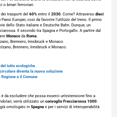
 o binari ferroviari.
 dei trasporti del
60%
entro il
2030
. Come? Attraverso
dieci
 Paesi Europei, così da favorire l’utilizzo del treno. Il primo
rovie dello Stato italiane e Deutsche Bahn. Dunque, un
ciarossa. Il secondo tra Spagna e Portogallo. A partire dal
gere
Monaco
da
Roma
.
olzano, Brennero, Innsbruck e Monaco
Bolzano, Brennero, Innsbruck e Monaco.
 del tutto ecologiche
circolare diventa la nuova soluzione
a Regione e il Comune
n è da escludere che possa esserci un’estensione fino a
ndolari, verrà utilizzato un
convoglio Frecciarossa 1000
:
 già omologato in
Spagna
e per i servizi di interoperabilità