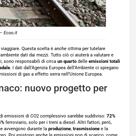
– Ecoo.it
viaggiare. Questa scelta è anche ottima per tutelare
ambiente dati dai mezzi. Tutto ciò ci aiuterà a valutare e
ti, sono responsabili di circa
un quarto
delle
emissioni
totali
adale
. I dati dall’Agenzia Europea dell’Ambiente ci spiegano
missioni di gas a effetto serra nell’Unione Europea.
naco: nuovo progetto per
so di emissioni di CO2 complessivo sarebbe suddiviso:
72%
4%
ferroviario, solo per i treni a diesel. Altri fattori, però,
che avvengono durante la
produzione
,
trasmissione
e la
’aereo. Poi esistono anche le emissioni non di scarico, come