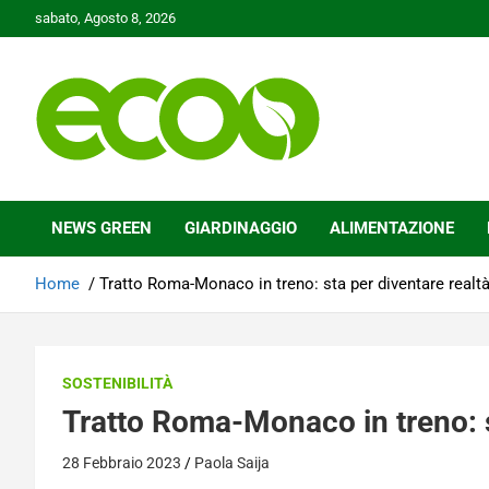
Skip
sabato, Agosto 8, 2026
to
content
Tutelare il nostro Pianeta è la nostra priorità
Ecoo.it
NEWS GREEN
GIARDINAGGIO
ALIMENTAZIONE
Home
Tratto Roma-Monaco in treno: sta per diventare realt
SOSTENIBILITÀ
Tratto Roma-Monaco in treno: s
28 Febbraio 2023
Paola Saija