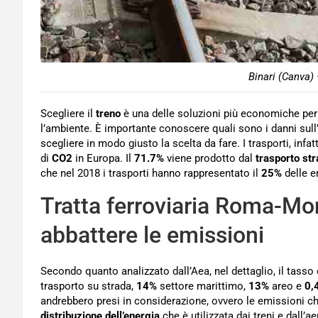
Binari (Canva) 
Scegliere il
treno
è una delle soluzioni più economiche per 
l’ambiente. È importante conoscere quali sono i danni sull’
scegliere in modo giusto la scelta da fare. I trasporti, infat
di
CO2
in Europa. Il
71.7%
viene prodotto dal
trasporto str
che nel 2018 i trasporti hanno rappresentato il
25%
delle e
Tratta ferroviaria Roma-Mo
abbattere le emissioni
Secondo quanto analizzato dall’Aea, nel dettaglio, il tas
trasporto su strada,
14%
settore marittimo,
13%
areo e
0,
andrebbero presi in considerazione, ovvero le emissioni 
distribuzione dell’energia
che è utilizzata dai treni e dall