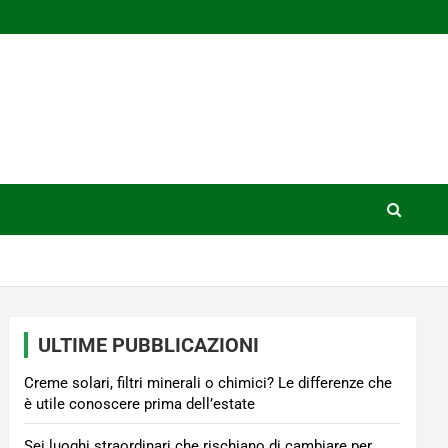
ULTIME PUBBLICAZIONI
Creme solari, filtri minerali o chimici? Le differenze che
è utile conoscere prima dell’estate
Sei luoghi straordinari che rischiano di cambiare per