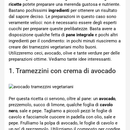
ricette
potete preparare una merenda gustosa e nutriente.
Bastano pochissimi
ingredienti
per ottenere un risultato
dal sapore deciso. Le preparazioni in questo caso sono
veramente veloci: non è necessario essere degli esperti
cuochi per preparare queste prelibatezze. Basta avere a
disposizione qualche fetta di
pane integrale
e pochi altri
ingredienti per il condimento: in pochi minuti riusciremo a
creare dei tramezzini vegetariani molto buoni.
Utilizzeremo ceci, avocado, olive e tante verdure per delle
preparazioni ottime. Vediamo tante idee interessanti.
1. Tramezzini con crema di avocado
Per questa ricetta ci servono, oltre al pane: un
avocado
,
prezzemolo, succo di limone, qualche foglia di
cavolo
nero
, sale e pepe. Tagliamo a piccoli pezzi le foglie di
cavolo e facciamole cuocere in padella con olio, sale e
pepe. Frulliamo la polpa di avocado, le foglie di cavolo e
un po’ di prezzemolo. Utilizziamo il composto per condire