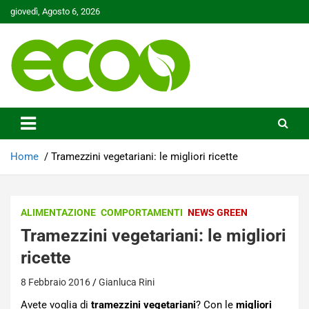
Skip
giovedì, Agosto 6, 2026
to
content
Tutelare il nostro Pianeta è la nostra priorità
Ecoo.it
Home
Tramezzini vegetariani: le migliori ricette
ALIMENTAZIONE
COMPORTAMENTI
NEWS GREEN
Tramezzini vegetariani: le migliori
ricette
8 Febbraio 2016
Gianluca Rini
Avete voglia di
tramezzini vegetariani
? Con le
migliori