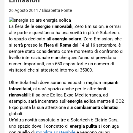
26 Agosto 2011
Elisabetta Fonte
La fiera delle
energie rinnovabili
, Zero Emission, è ormai
alle porte e quest’anno ha una novità in più: è Solartech,
lo spazio dedicato all’
energia solare
. Zero Emission, che
si terrà presso la
Fiera di Roma
dal 14 al 16 settembre, è
sempre stato considerato come momento di confronto di
livello internazionale e anche quest’anno si prevedono
numeri importanti, con 650 espositori e un numero di
visitatori che si attesterà intorno ai 35000.
Oltre Solartech dove saranno esposti i migliori
impianti
fotovoltaici
, ci sarà spazio anche per le altre
fonti
rinnovabili
: il salone Eolica Expo Mediterranea, ad
esempio, sarà incentrato sull’
energia eolica
mentre il CO2
Expo punta la sua attenzione sui
cambiamenti climatici
globali.
Un’altra novità assoluta oltre a Solartech è Eletric Cars,
uno spazio dove il concetto di
energia pulita
si coniuga
con quello di
mobilità sostenibile
e vengono quindi