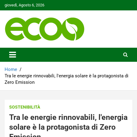
Skip
giovedì, Agosto 6, 2026
to
content
Tutelare il nostro Pianeta è la nostra priorità
Ecoo.it
Home
Tra le energie rinnovabili, l'energia solare è la protagonista di
Zero Emission
SOSTENIBILITÀ
Tra le energie rinnovabili, l'energia
solare è la protagonista di Zero
Emission