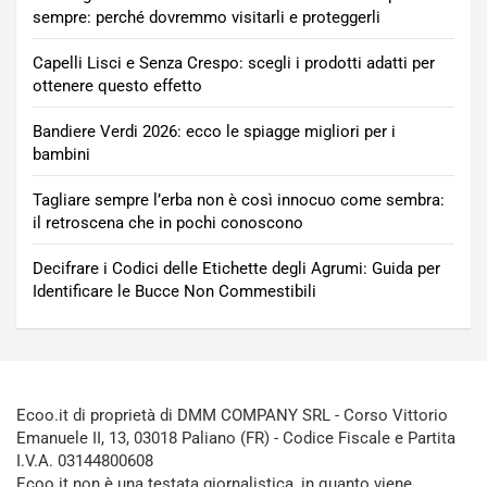
sempre: perché dovremmo visitarli e proteggerli
Capelli Lisci e Senza Crespo: scegli i prodotti adatti per
ottenere questo effetto
Bandiere Verdi 2026: ecco le spiagge migliori per i
bambini
Tagliare sempre l’erba non è così innocuo come sembra:
il retroscena che in pochi conoscono
Decifrare i Codici delle Etichette degli Agrumi: Guida per
Identificare le Bucce Non Commestibili
Ecoo.it di proprietà di DMM COMPANY SRL - Corso Vittorio
Emanuele II, 13, 03018 Paliano (FR) - Codice Fiscale e Partita
I.V.A. 03144800608
Ecoo.it non è una testata giornalistica, in quanto viene