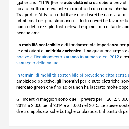
[galleria id=”1149″]Per le
auto elettriche
sarebbero previsti
novità molto interessante introdotta da una norma che ha
Trasporti e Attività produttive e che dovrebbe dare vita ad 
primi mesi del prossimo anno. Il tutto dovrebbe favorire la
hanno dei prezzi piuttosto elevati e quindi non di facile ac
beneficiarne.
La
mobilità sostenibile
è di fondamentale importanza per p
le emissioni di
anidride carbonica
. Una questione urgente 
nocive e l’inquinamento saranno in aumento dal 2012
e pe
vantaggio della salute
.
In termini di mobilità sostenibile si prevedono città senza 
ambizioso obiettivo, gli
incentivi
per le auto elettriche sono
mercato green
che fino ad ora non ha lasciato molte oppor
Gli incentivi maggiori sono quelli previsti per il 2012, 5.00
2013, a 2.000 per il 2014 e a 1.000 nel 2015. Le spese so
di euro applicata sulle bottiglie di plastica. È il punto di pa