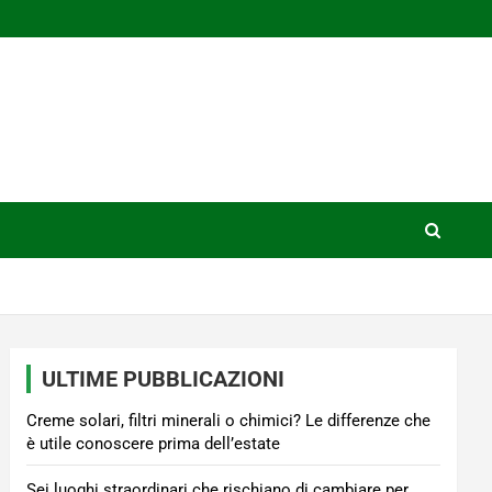
ULTIME PUBBLICAZIONI
Creme solari, filtri minerali o chimici? Le differenze che
è utile conoscere prima dell’estate
Sei luoghi straordinari che rischiano di cambiare per