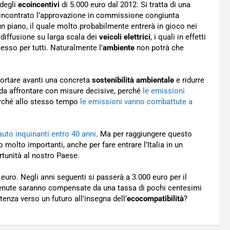
 degli
ecoincentivi
di 5.000 euro dal 2012. Si tratta di una
 incontrato l’approvazione in commissione congiunta
un piano, il quale molto probabilmente entrerà in gioco nei
 diffusione su larga scala dei
veicoli elettrici
, i quali in effetti
cesso per tutti. Naturalmente l’
ambiente
non potrà che
ortare avanti una concreta
sostenibilità ambientale
e ridurre
da affrontare con misure decisive, perché
le emissioni
rché allo stesso tempo
le emissioni vanno combattute a
auto inquinanti entro 40 anni
. Ma per raggiungere questo
 molto importanti, anche per fare entrare l’Italia in un
tunità al nostro Paese.
0 euro. Negli anni seguenti si passerà a 3.000 euro per il
stenute saranno compensate da una tassa di pochi centesimi
rtenza verso un futuro all’insegna dell’
ecocompatibilità
?