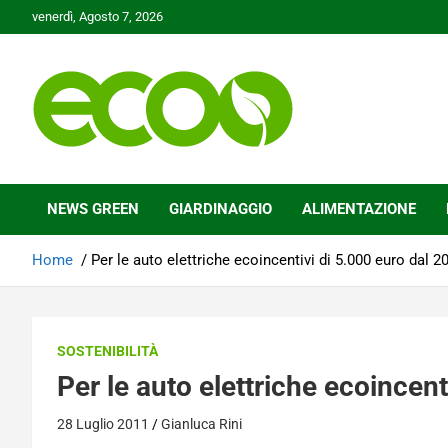
Skip
venerdì, Agosto 7, 2026
to
content
Tutelare il nostro Pianeta è la nostra priorità
Ecoo.it
NEWS GREEN
GIARDINAGGIO
ALIMENTAZIONE
Home
Per le auto elettriche ecoincentivi di 5.000 euro dal 2
SOSTENIBILITÀ
Per le auto elettriche ecoincent
28 Luglio 2011
Gianluca Rini