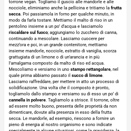
torrone vegan. Togliamo il guscio alle mandorle e alle
nocciole, eliminiamo anche la pellicina e tritiamo la
frutta
secca
. Poi passiamola in forno per qualche minuto, in
modo da farla tostare. Mettiamo il malto di riso in un
pentolino insieme a un po’ d’acqua e lasciamolo
riscaldare sul fuoco
; aggiungiamo lo zucchero di canna,
continuando a mescolare. Lasciamo cuocere per
mezz’ora e poi, in un grande contenitore, mettiamo
insieme mandorle, nocciole, estratto di vaniglia, scorza
grattugiata di un limone o di un’arancia e in più
l’amalgama composto da malto di riso ed acqua.
Mescoliamo e versiamo in uno
stampo rettangolare
, nel
quale prima abbiamo passato il
succo di limone
.
Lasciamo raffreddare, per mettere in atto un processo di
solidificazione. Una volta che il composto è pronto,
togliamolo dallo stampo e versiamo su di esso un po’ di
cannella in polvere
. Tagliamolo a strisce. Il torrone, oltre
ad essere molto buono, presenta delle proprietà da non
dimenticare, dovute alla presenza in esso della frutta
secca. Le mandorle, ad esempio, riescono a fornire un
pieno di energia al nostro organismo e sono indicate
specialmente in alcune situazioni, come la gravidanza, la