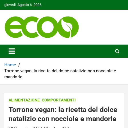
Skip
giovedì, Agosto 6, 2026
to
content
Tutelare il nostro Pianeta è la nostra priorità
Ecoo.it
Home
Torrone vegan: la ricetta del dolce natalizio con nocciole e
mandorle
ALIMENTAZIONE
COMPORTAMENTI
Torrone vegan: la ricetta del dolce
natalizio con nocciole e mandorle