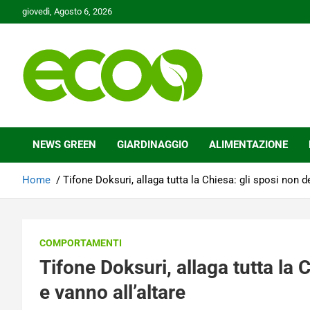
Skip
giovedì, Agosto 6, 2026
to
content
Tutelare il nostro Pianeta è la nostra priorità
Ecoo.it
NEWS GREEN
GIARDINAGGIO
ALIMENTAZIONE
Home
Tifone Doksuri, allaga tutta la Chiesa: gli sposi non 
COMPORTAMENTI
Tifone Doksuri, allaga tutta la
e vanno all’altare