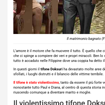
Il matrimonio bagnato (F
L’amore è il motore che fa muovere il tutto. È quello che ci 
che ci spinge a compiere dei veri e propri miracoli. Ben l
tutto è accaduto nelle Filippine dove una coppia ha detto i
In questi giorni il
tifone Doksuri
ha devastato molte aree dell
sfollati, i luoghi distrutti e il bilancio delle vittime terribile.
Il tifone è stato violentissimo
, tanto da essere il più forte
nonostante tutto Paul e Diana, al centro di questa storia in
riuscendo comunque a diventare marito e moglie.
Il violentissimo tifone Doksu