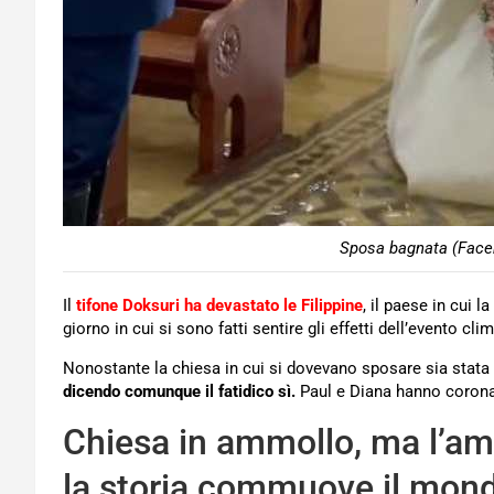
Sposa bagnata (Faceb
Il
tifone Doksuri ha devastato le Filippine
, il paese in cui l
giorno in cui si sono fatti sentire gli effetti dell’evento cl
Nonostante la chiesa in cui si dovevano sposare sia stata al
dicendo comunque il fatidico sì.
Paul e Diana hanno corona
Chiesa in ammollo, ma l’amo
la storia commuove il mond