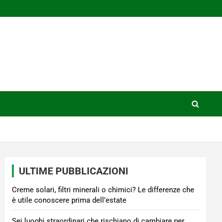
ULTIME PUBBLICAZIONI
Creme solari, filtri minerali o chimici? Le differenze che
è utile conoscere prima dell’estate
Sei luoghi straordinari che rischiano di cambiare per