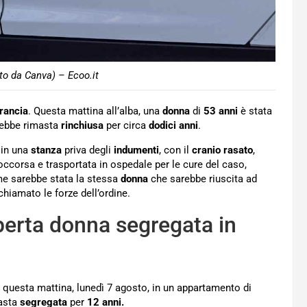
to da Canva) – Ecoo.it
rancia
. Questa mattina all’alba, una
donna
di
53
anni
è stata
rebbe rimasta
rinchiusa
per circa
dodici
anni
.
 in una
stanza
priva degli
indumenti
, con il
cranio rasato
,
ccorsa e trasportata in ospedale per le cure del caso,
arme sarebbe stata la stessa
donna
che sarebbe riuscita ad
chiamato le forze dell’ordine.
perta donna segregata in
a questa mattina, lunedì 7 agosto, in un appartamento di
asta
segregata
per
12 anni.