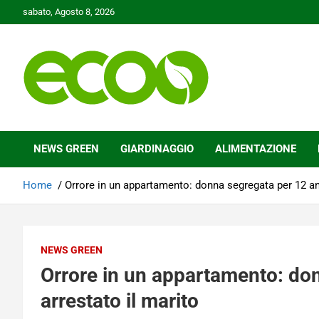
Skip
sabato, Agosto 8, 2026
to
content
Tutelare il nostro Pianeta è la nostra priorità
Ecoo.it
NEWS GREEN
GIARDINAGGIO
ALIMENTAZIONE
Home
Orrore in un appartamento: donna segregata per 12 ann
NEWS GREEN
Orrore in un appartamento: don
arrestato il marito