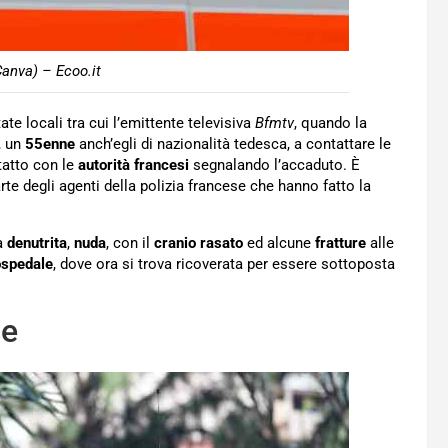
anva) – Ecoo.it
te locali tra cui l’emittente televisiva
Bfmtv
, quando la
, un
55enne
anch’egli di nazionalità tedesca, a contattare le
tatto con le
autorità
francesi
segnalando l’accaduto. È
e degli agenti della polizia francese che hanno fatto la
za
denutrita
,
nuda
, con il
cranio rasato
ed alcune
fratture
alle
ospedale
, dove ora si trova ricoverata per essere sottoposta
se