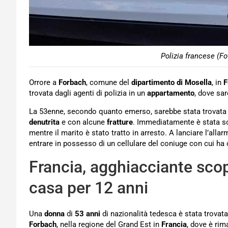
Polizia francese (Fo
Orrore a
Forbach
, comune del
dipartimento di Mosella
, in
F
trovata dagli agenti di polizia in un
appartamento
, dove sa
La 53enne, secondo quanto emerso, sarebbe stata trovata
denutrita
e con alcune
fratture
. Immediatamente è stata so
mentre il marito è stato tratto in arresto. A lanciare l’all
entrare in possesso di un cellulare del coniuge con cui ha 
Francia, agghiacciante sco
casa per 12 anni
Una
donna
di
53 anni
di nazionalità tedesca è stata trovat
Forbach
, nella regione del Grand Est in
Francia
, dove è rim