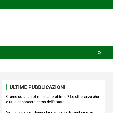
ULTIME PUBBLICAZIONI
Creme solari, filtri minerali o chimici? Le differenze che
è utile conoscere prima dell’estate
Sei luoghi straordinari che rischiano di cambiare per