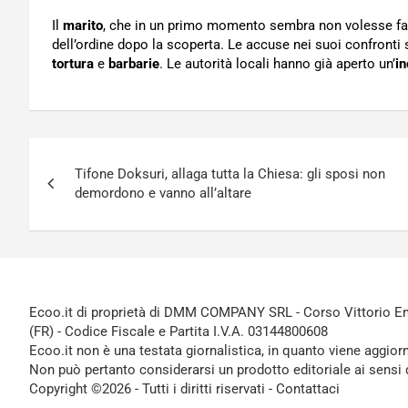
Il
marito
, che in un primo momento sembra non volesse far e
dell’ordine dopo la scoperta. Le accuse nei suoi confronti
tortura
e
barbarie
. Le autorità locali hanno già aperto un’
in
Navigazione
Tifone Doksuri, allaga tutta la Chiesa: gli sposi non
articoli
demordono e vanno all’altare
Ecoo.it di proprietà di DMM COMPANY SRL - Corso Vittorio Ema
(FR) - Codice Fiscale e Partita I.V.A. 03144800608
Ecoo.it non è una testata giornalistica, in quanto viene aggior
Non può pertanto considerarsi un prodotto editoriale ai sensi 
Copyright ©2026 - Tutti i diritti riservati -
Contattaci