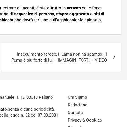
ntrare gli agenti, è stato tratto in
arresto
dalle forze
 sono di
sequestro di persona
,
stupro
aggravato
e
atti di
chiesta
che dovrà far luce sull’agghiacciante episodio.
Inseguimento feroce, il Lama non ha scampo: il
Puma è più forte di lui – IMMAGINI FORTI – VIDEO
nuele II, 13, 03018 Paliano
Chi Siamo
Redazione
nato senza alcuna periodicità.
Contatti
della legge n. 62 del 07.03.2001
Privacy & Cookies