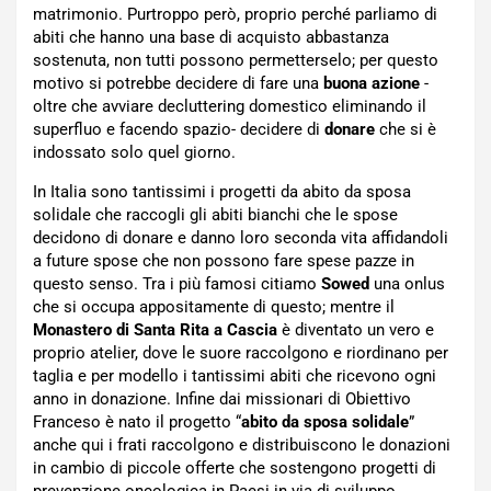
matrimonio. Purtroppo però, proprio perché parliamo di
abiti che hanno una base di acquisto abbastanza
sostenuta, non tutti possono permetterselo; per questo
motivo si potrebbe decidere di fare una
buona azione
-
oltre che avviare decluttering domestico eliminando il
superfluo e facendo spazio- decidere di
donare
che si è
indossato solo quel giorno.
In Italia sono tantissimi i progetti da abito da sposa
solidale che raccogli gli abiti bianchi che le spose
decidono di donare e danno loro seconda vita affidandoli
a future spose che non possono fare spese pazze in
questo senso. Tra i più famosi citiamo
Sowed
una onlus
che si occupa appositamente di questo; mentre il
Monastero di Santa Rita a Cascia
è diventato un vero e
proprio atelier, dove le suore raccolgono e riordinano per
taglia e per modello i tantissimi abiti che ricevono ogni
anno in donazione. Infine dai missionari di Obiettivo
Franceso è nato il progetto “
abito da sposa solidale
”
anche qui i frati raccolgono e distribuiscono le donazioni
in cambio di piccole offerte che sostengono progetti di