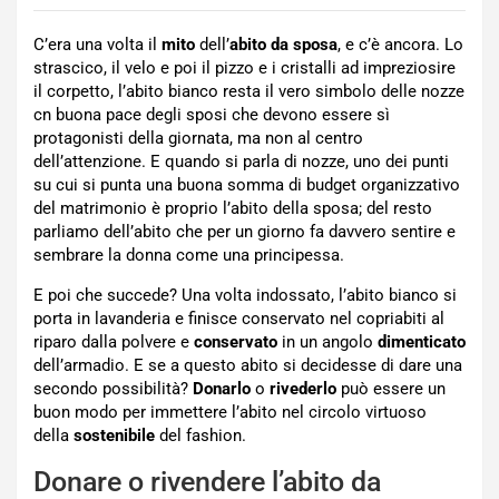
C’era una volta il
mito
dell’
abito da sposa
, e c’è ancora. Lo
strascico, il velo e poi il pizzo e i cristalli ad impreziosire
il corpetto, l’abito bianco resta il vero simbolo delle nozze
cn buona pace degli sposi che devono essere sì
protagonisti della giornata, ma non al centro
dell’attenzione. E quando si parla di nozze, uno dei punti
su cui si punta una buona somma di budget organizzativo
del matrimonio è proprio l’abito della sposa; del resto
parliamo dell’abito che per un giorno fa davvero sentire e
sembrare la donna come una principessa.
E poi che succede? Una volta indossato, l’abito bianco si
porta in lavanderia e finisce conservato nel copriabiti al
riparo dalla polvere e
conservato
in un angolo
dimenticato
dell’armadio. E se a questo abito si decidesse di dare una
secondo possibilità?
Donarlo
o
rivederlo
può essere un
buon modo per immettere l’abito nel circolo virtuoso
della
sostenibile
del fashion.
Donare o rivendere l’abito da