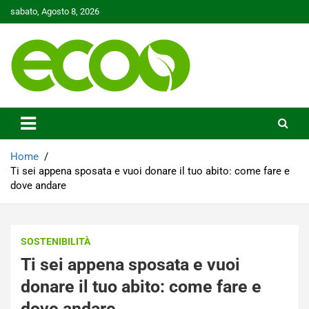
Skip
sabato, Agosto 8, 2026
to
content
Tutelare il nostro Pianeta è la nostra priorità
Ecoo.it
Home
Ti sei appena sposata e vuoi donare il tuo abito: come fare e
dove andare
SOSTENIBILITÀ
Ti sei appena sposata e vuoi
donare il tuo abito: come fare e
dove andare