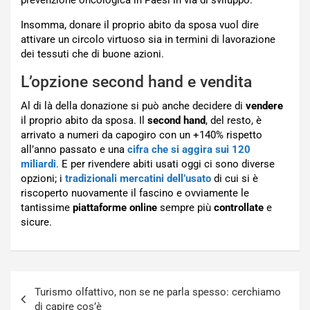
prevenzione oncologica in Paesi in via di sviluppo.
Insomma, donare il proprio abito da sposa vuol dire
attivare un circolo virtuoso sia in termini di lavorazione
dei tessuti che di buone azioni.
L’opzione second hand e vendita
Al di là della donazione si può anche decidere di
vendere
il proprio abito da sposa. Il
second hand
, del resto, è
arrivato a numeri da capogiro con un +140% rispetto
all’anno passato e una
cifra che si aggira sui 120
miliardi
. E per rivendere abiti usati oggi ci sono diverse
opzioni; i
tradizionali mercatini dell’usato
di cui si è
riscoperto nuovamente il fascino e ovviamente le
tantissime
piattaforme online
sempre più
controllate
e
sicure.
Navigazione
Turismo olfattivo, non se ne parla spesso: cerchiamo
articoli
di capire cos’è