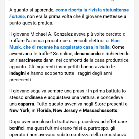
A quanto si apprende,
come riporta la rivista statunitense
Fortune
, non era la prima volta che il giovane mettesse a
punto questa pratica.
Il giovane Michael A. Gonzalez aveva più volte cercato di
truffare l’azienda produttrice di veicoli elettrici di
Elon
Musk, che di recente ha acquistato casa in Italia
. Come
avvenivano le truffe? Semplice,
denunciando
e richiedendo
un
risarcimento
danni nei confronti della casa produttrice,
appunto. Gli inquirenti insospettiti hanno avviato le
indagini
e hanno scoperto tutte i raggiri degli anni
precedenti.
Il giovane seguiva sempre una prassi: in prima battuta lo
stesso
ordinava
e acquistava una vettura, e concedeva
una
caparra
. Tutto questo avveniva negli Store presenti a
New York
, in
Florida
,
New Jersey
e
Massachussetts
.
Dopo aver concluso la trattativa, procedeva ad effettuare
bonifici
, ma quest’ultimi erano falsi e, purtroppo, gli
operatori non avevano subito contezza della circostanza.