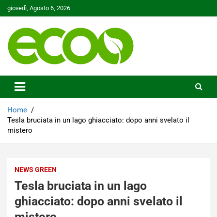
Skip
giovedì, Agosto 6, 2026
to
content
Tutelare il nostro Pianeta è la nostra priorità
Ecoo.it
Home
Tesla bruciata in un lago ghiacciato: dopo anni svelato il
mistero
NEWS GREEN
Tesla bruciata in un lago
ghiacciato: dopo anni svelato il
mistero