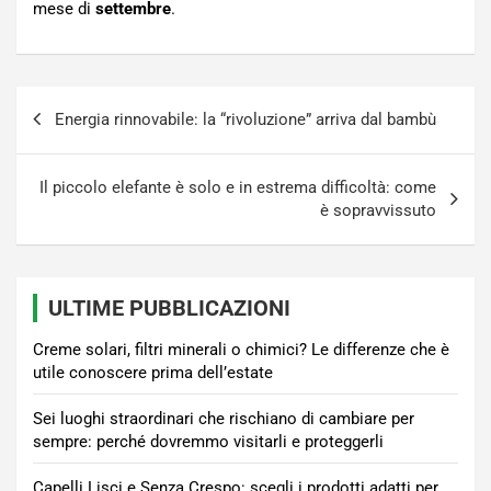
mese di
settembre
.
Navigazione
Energia rinnovabile: la “rivoluzione” arriva dal bambù
articoli
Il piccolo elefante è solo e in estrema difficoltà: come
è sopravvissuto
ULTIME PUBBLICAZIONI
Creme solari, filtri minerali o chimici? Le differenze che è
utile conoscere prima dell’estate
Sei luoghi straordinari che rischiano di cambiare per
sempre: perché dovremmo visitarli e proteggerli
Capelli Lisci e Senza Crespo: scegli i prodotti adatti per