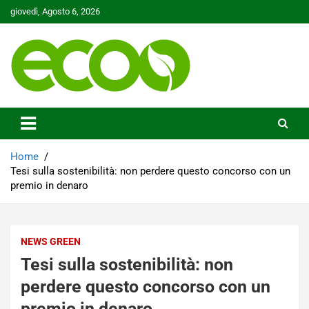
Skip
giovedì, Agosto 6, 2026
to
content
Tutelare il nostro Pianeta è la nostra priorità
Ecoo.it
Home
Tesi sulla sostenibilità: non perdere questo concorso con un
premio in denaro
NEWS GREEN
Tesi sulla sostenibilità: non
perdere questo concorso con un
premio in denaro