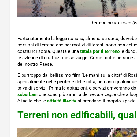
Terreno costruzione (F
Fortunatamente la legge italiana, almeno su carta, dovreb
porzioni di terreno che per motivi differenti sono non edifi
costruirci sopra. Questa è una
tutela per il terreno
, e dunq
le aziende di costruzione selvagge. Come molte persone san
del nostro Paese.
E purtroppo dal bellissimo film “Le mani sulla città” di Ro
specialmente nelle periferie delle città, cercano qualunqu
priva di servizi. Prima le abitazioni, e servizi arriveranno 
suburbani
che sono più simili a dei
terrain vague
che a luog
è facile che le
attività illecite
si prendano il proprio spazio.
Terreni non edificabili, qua