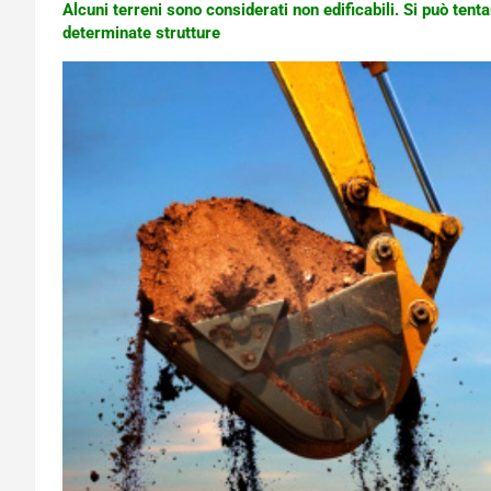
Alcuni terreni sono considerati non edificabili. Si può tent
determinate strutture