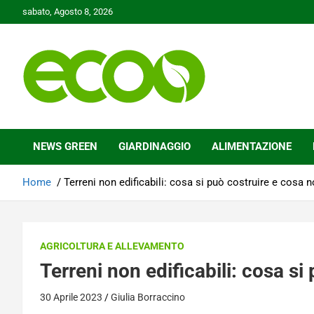
Skip
sabato, Agosto 8, 2026
to
content
Tutelare il nostro Pianeta è la nostra priorità
Ecoo.it
NEWS GREEN
GIARDINAGGIO
ALIMENTAZIONE
Home
Terreni non edificabili: cosa si può costruire e cosa n
AGRICOLTURA E ALLEVAMENTO
Terreni non edificabili: cosa si
30 Aprile 2023
Giulia Borraccino