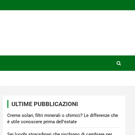
ULTIME PUBBLICAZIONI
Creme solari, filtri minerali o chimici? Le differenze che
è utile conoscere prima dell’estate
Sei luoghi straordinari che rischiano di cambiare per