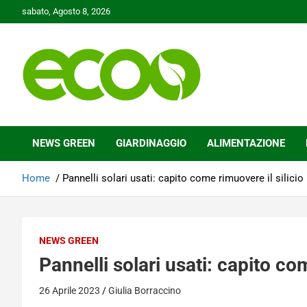
Skip
sabato, Agosto 8, 2026
to
content
Tutelare il nostro Pianeta è la nostra priorità
Ecoo.it
NEWS GREEN
GIARDINAGGIO
ALIMENTAZIONE
Home
Pannelli solari usati: capito come rimuovere il silicio
NEWS GREEN
Pannelli solari usati: capito com
26 Aprile 2023
Giulia Borraccino