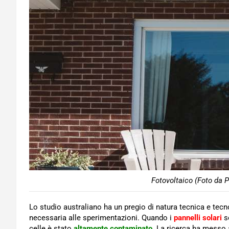
Fotovoltaico (Foto da P
Lo studio australiano ha un pregio di natura tecnica e tec
necessaria alle sperimentazioni. Quando i
pannelli solari
s
celle è stato
altamente contaminato
. La ricerca ha messo a