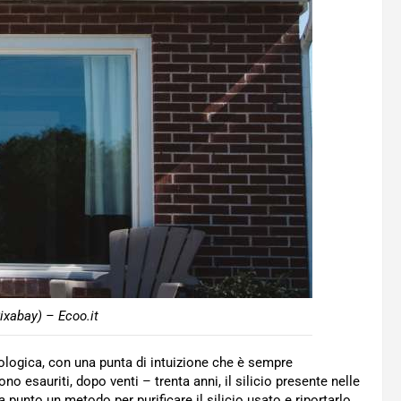
ixabay) – Ecoo.it
nologica, con una punta di intuizione che è sempre
ono esauriti, dopo venti – trenta anni, il silicio presente nelle
 punto un metodo per purificare il silicio usato e riportarlo