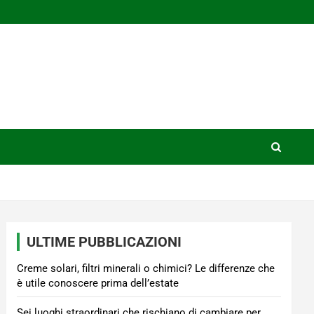
ULTIME PUBBLICAZIONI
Creme solari, filtri minerali o chimici? Le differenze che
è utile conoscere prima dell’estate
Sei luoghi straordinari che rischiano di cambiare per