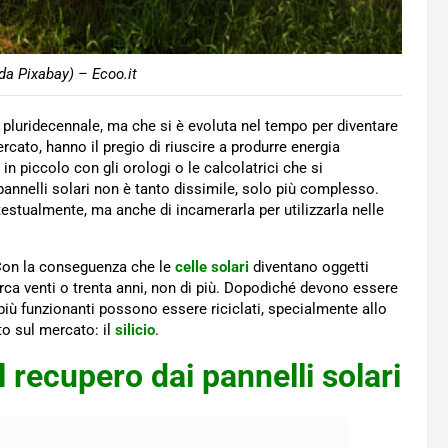
da Pixabay) – Ecoo.it
i pluridecennale, ma che si è evoluta nel tempo per diventare
rcato, hanno il pregio di riuscire a produrre energia
n piccolo con gli orologi o le calcolatrici che si
pannelli solari non è tanto dissimile, solo più complesso.
stualmente, ma anche di incamerarla per utilizzarla nelle
 Con la conseguenza che le
celle solari
diventano oggetti
irca venti o trenta anni, non di più. Dopodiché devono essere
 più funzionanti possono essere riciclati, specialmente allo
to sul mercato: il
silicio
.
l recupero dai pannelli solari