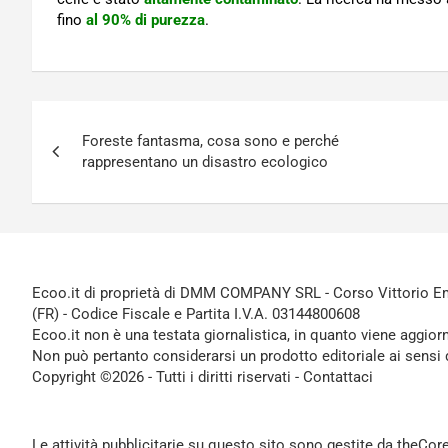
fino
al 90% di purezza
.
Navigazione
Foreste fantasma, cosa sono e perché
articoli
rappresentano un disastro ecologico
Ecoo.it di proprietà di DMM COMPANY SRL - Corso Vittorio Ema
(FR) - Codice Fiscale e Partita I.V.A. 03144800608
Ecoo.it non è una testata giornalistica, in quanto viene aggior
Non può pertanto considerarsi un prodotto editoriale ai sensi 
Copyright ©2026 - Tutti i diritti riservati -
Contattaci
Le attività pubblicitarie su questo sito sono gestite da theCo