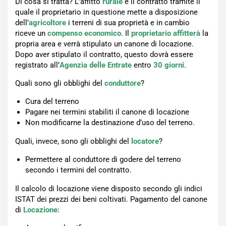
Di cosa si tratta? L’affitto
rurale
è il contratto tramite il
quale il proprietario in questione mette a disposizione
dell’
agricoltore
i terreni di sua proprietà e in cambio
riceve un
compenso economico
. Il
proprietario affitterà
la
propria area e verrà stipulato un canone di locazione.
Dopo aver stipulato il contratto, questo dovrà essere
registrato all’
Agenzia delle Entrate
entro
30 giorni
.
Quali sono gli obblighi del
conduttore
?
Cura del terreno
Pagare nei termini stabiliti il canone di locazione
Non modificarne la destinazione d’uso del terreno.
Quali, invece, sono gli obblighi del
locatore
?
Permettere al conduttore di godere del terreno
secondo i termini del contratto.
Il calcolo di locazione viene disposto secondo gli indici
ISTAT dei prezzi dei beni coltivati. Pagamento del canone
di
Locazione
: