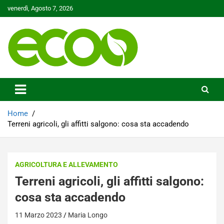
Skip
venerdì, Agosto 7, 2026
to
content
Tutelare il nostro Pianeta è la nostra priorità
Ecoo.it
Home
Terreni agricoli, gli affitti salgono: cosa sta accadendo
AGRICOLTURA E ALLEVAMENTO
Terreni agricoli, gli affitti salgono:
cosa sta accadendo
11 Marzo 2023
Maria Longo