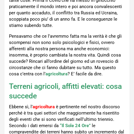
tante cose. Prima il Covid che ha messo in ginocchio
praticamente il mondo intero e poi ancora convalescenti
per quanto accaduto, il conflitto tra Russia ed Ucraina,
scoppiata poco piu’ di un anno fa. E le conseguenze le
stiamo subendo tutte.
Pensavamo che ce l’avremmo fatta ma la verità è che gli
scompensi non sono solo psicologici e fisici, ovvero
afferenti alla nostra persona ma anche economici:
insomma, è proprio cambiata la nostra vita. Quindi cosa
succede? Rincari all’ordine del giorno ed un rovescio di
circostanze che ci fanno dubitare su tutto. Ma questo
cosa c’entra con l’
agricoltura
? E’ facile da dire.
Terreni agricoli, affitti elevati: cosa
succede
Ebbene sì, l’
agricoltura
è pertinente nel nostro discorso
perché è tra quei settori che maggiormente ha risentito
degli eventi che si sono verificati nell’ultimo triennio.
Secondo i dati emersi da
“Il Sole 24 Ore”
le
compravendite dei terreni hanno subito un incremento dal