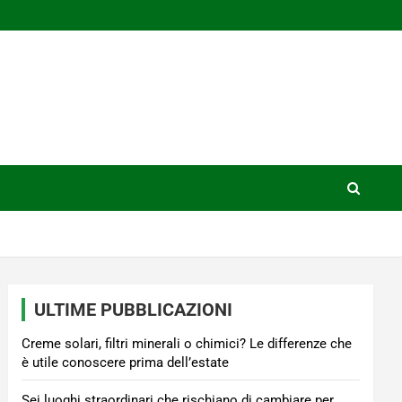
ULTIME PUBBLICAZIONI
Creme solari, filtri minerali o chimici? Le differenze che
è utile conoscere prima dell’estate
Sei luoghi straordinari che rischiano di cambiare per