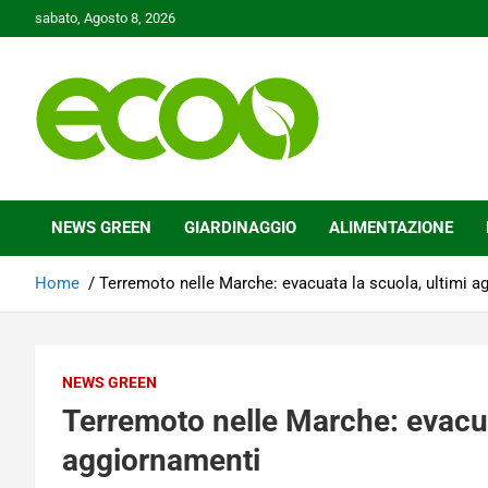
Skip
sabato, Agosto 8, 2026
to
content
Tutelare il nostro Pianeta è la nostra priorità
Ecoo.it
NEWS GREEN
GIARDINAGGIO
ALIMENTAZIONE
Home
Terremoto nelle Marche: evacuata la scuola, ultimi a
NEWS GREEN
Terremoto nelle Marche: evacua
aggiornamenti