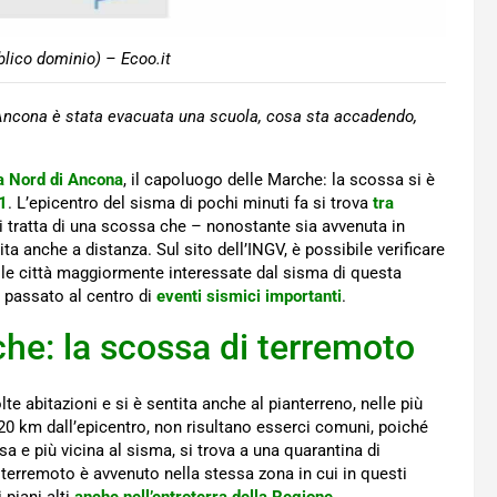
lico dominio) – Ecoo.it
Ancona è stata evacuata una scuola, cosa sta accadendo,
a Nord di Ancona
, il capoluogo delle Marche: la scossa si è
1
. L’epicentro del sisma di pochi minuti fa si trova
tra
 si tratta di una scossa che – nonostante sia avvenuta in
a anche a distanza. Sul sito dell’INGV, è possibile verificare
a le città maggiormente interessate dal sisma di questa
n passato al centro di
eventi sismici importanti
.
he: la scossa di terremoto
te abitazioni e si è sentita anche al pianterreno, nelle più
 20 km dall’epicentro, non risultano esserci comuni, poiché
osa e più vicina al sisma, si trova a una quarantina di
l terremoto è avvenuto nella stessa zona in cui in questi