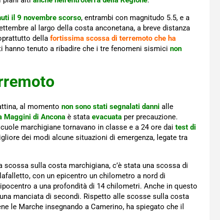
 piani alti
anche nell’entroterra della Regione
.
nuti il 9 novembre scorso
, entrambi con magnitudo 5.5, e a
settembre al largo della costa anconetana, a breve distanza
oprattutto della
fortissima scossa di terremoto che ha
rti hanno tenuto a ribadire che i tre fenomeni sismici
non
erremoto
attina, al momento
non sono stati segnalati danni
alle
ia Maggini di Ancona
è stata
evacuata
per precauzione.
 scuole marchigiane tornavano in classe e a 24 ore dai
test di
igliore dei modi alcune situazioni di emergenza, legate tra
a scossa sulla costa marchigiana, c’è stata una scossa di
lafalletto, con un epicentro un chilometro a nord di
 ipocentro a una profondità di 14 chilometri. Anche in questo
 una manciata di secondi. Rispetto alle scosse sulla costa
ene le Marche insegnando a Camerino, ha spiegato che il