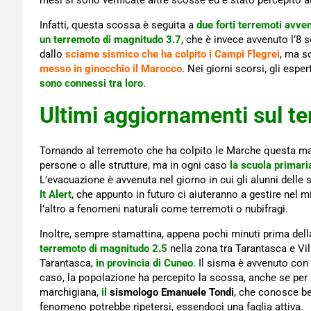
mesi si sono verificate altre scosse ed è stato percepito ai
Infatti, questa scossa è seguita a
due forti terremoti avve
un terremoto di magnitudo 3.7
, che è invece avvenuto l’8 
dallo
sciame sismico che ha colpito i Campi Flegrei
, ma s
messo in ginocchio il Marocco
. Nei giorni scorsi, gli espe
sono connessi tra loro
.
Ultimi aggiornamenti sul t
Tornando al terremoto che ha colpito le Marche questa m
persone o alle strutture, ma in ogni caso
la scuola primar
L’evacuazione è avvenuta nel giorno in cui gli alunni delle
It Alert
, che appunto in futuro ci aiuteranno a gestire nel m
l’altro a fenomeni naturali come terremoti o nubifragi.
Inoltre, sempre stamattina, appena pochi minuti prima dell
terremoto di magnitudo 2.5
nella zona tra Tarantasca e Vil
Tarantasca,
in provincia di Cuneo
. Il sisma è avvenuto con
caso, la popolazione ha percepito la scossa, anche se per
marchigiana,
il
sismologo Emanuele Tondi
, che conosce b
fenomeno potrebbe ripetersi, essendoci una faglia attiva.