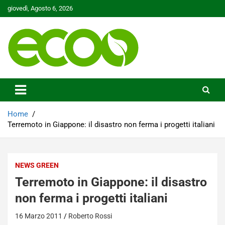
Skip
giovedì, Agosto 6, 2026
to
content
Tutelare il nostro Pianeta è la nostra priorità
Ecoo.it
Home
Terremoto in Giappone: il disastro non ferma i progetti italiani
NEWS GREEN
Terremoto in Giappone: il disastro
non ferma i progetti italiani
16 Marzo 2011
Roberto Rossi