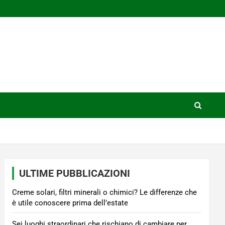
ULTIME PUBBLICAZIONI
Creme solari, filtri minerali o chimici? Le differenze che
è utile conoscere prima dell’estate
Sei luoghi straordinari che rischiano di cambiare per