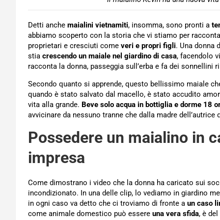
Detti anche
maialini vietnamiti
, insomma, sono pronti a
te
abbiamo scoperto con la storia che vi stiamo per raccontare
proprietari e cresciuti come
veri e propri figli
. Una donna 
stia
crescendo un maiale nel giardino di casa
, facendolo v
racconta la donna, passeggia sull’erba e fa dei sonnellini r
Secondo quanto si apprende, questo bellissimo maiale ch
quando è stato salvato dal macello, è stato accudito amor
vita alla grande.
Beve solo acqua in bottiglia e dorme 18 or
avvicinare da nessuno tranne che dalla madre dell’autrice d
Possedere un maialino in c
impresa
Come dimostrano i video che la donna ha caricato sui soc
incondizionato. In una delle clip, lo vediamo in giardino me
in ogni caso va detto che ci troviamo di fronte a
un caso l
come animale domestico può essere
una vera sfida
, è de