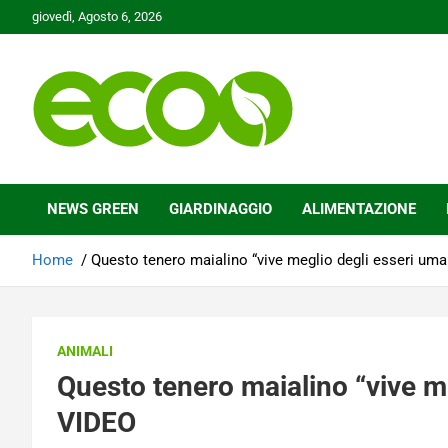
Skip
giovedì, Agosto 6, 2026
to
content
Tutelare il nostro Pianeta è la nostra priorità
Ecoo.it
NEWS GREEN
GIARDINAGGIO
ALIMENTAZIONE
Home
Questo tenero maialino “vive meglio degli esseri um
ANIMALI
Questo tenero maialino “vive m
VIDEO