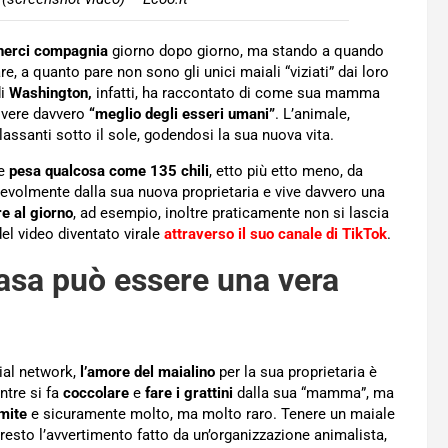
nerci compagnia
giorno dopo giorno, ma stando a quando
, a quanto pare non sono gli unici maiali “viziati” dai loro
di
Washington,
infatti, ha raccontato di come sua mamma
ivere davvero
“meglio degli esseri umani”
. L’animale,
ilassanti sotto il sole, godendosi la sua nuova vita.
e
pesa qualcosa come 135 chili
, etto più etto meno, da
evolmente dalla sua nuova proprietaria e vive davvero una
e al giorno
, ad esempio, inoltre praticamente non si lascia
el video diventato virale
attraverso il suo canale di TikTok
.
asa può essere una vera
ial network,
l’amore del maialino
per la sua proprietaria è
ntre si fa
coccolare
e
fare i grattini
dalla sua “mamma”, ma
imite
e sicuramente molto, ma molto raro. Tenere un maiale
l resto l’avvertimento fatto da un’organizzazione animalista,