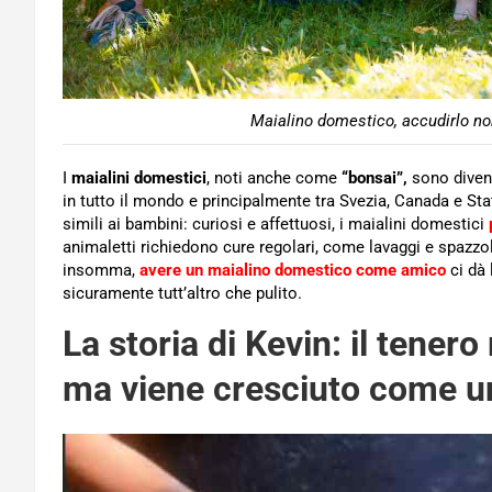
Maialino domestico, accudirlo no
I
maialini domestici
, noti anche come
“bonsai”,
sono diven
in tutto il mondo e principalmente tra Svezia, Canada e Sta
simili ai bambini: curiosi e affettuosi, i maialini domestici
animaletti richiedono cure regolari, come lavaggi e spazzol
insomma,
avere un maialino domestico come amico
ci dà 
sicuramente tutt’altro che pulito.
La storia di Kevin: il tener
ma viene cresciuto come un