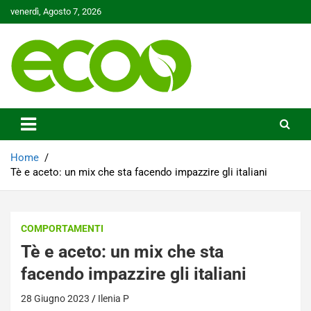
Skip
venerdì, Agosto 7, 2026
to
content
Tutelare il nostro Pianeta è la nostra priorità
Ecoo.it
Home
Tè e aceto: un mix che sta facendo impazzire gli italiani
COMPORTAMENTI
Tè e aceto: un mix che sta
facendo impazzire gli italiani
28 Giugno 2023
Ilenia P