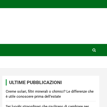
ULTIME PUBBLICAZIONI
Creme solari, filtri minerali o chimici? Le differenze che
è utile conoscere prima dell’estate
Sei luoghi straordinari che rischiano di cambiare per