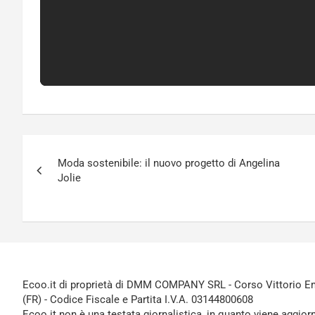
Navigazione
Moda sostenibile: il nuovo progetto di Angelina
articoli
Jolie
Ecoo.it di proprietà di DMM COMPANY SRL - Corso Vittorio Ema
(FR) - Codice Fiscale e Partita I.V.A. 03144800608
Ecoo.it non è una testata giornalistica, in quanto viene aggior