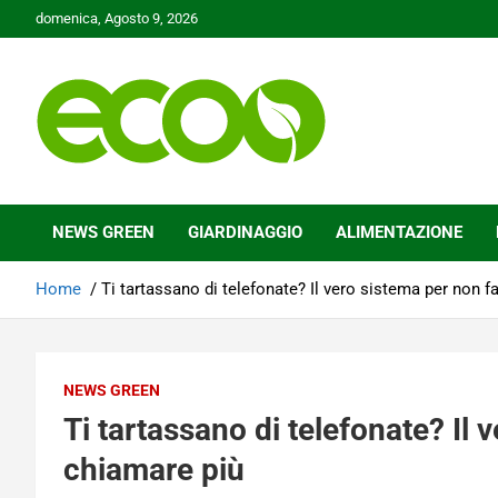
Skip
domenica, Agosto 9, 2026
to
content
Tutelare il nostro Pianeta è la nostra priorità
Ecoo.it
NEWS GREEN
GIARDINAGGIO
ALIMENTAZIONE
Home
Ti tartassano di telefonate? Il vero sistema per non f
NEWS GREEN
Ti tartassano di telefonate? Il 
chiamare più