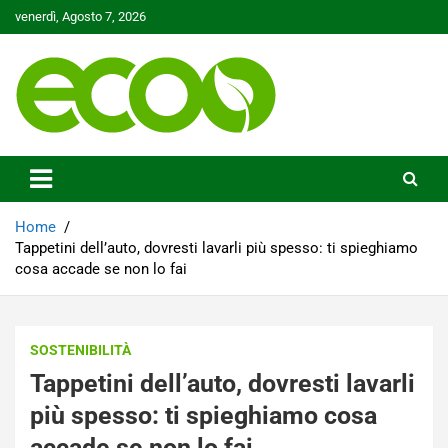
Skip
venerdì, Agosto 7, 2026
to
content
Tutelare il nostro Pianeta è la nostra priorità
Ecoo.it
Home
Tappetini dell’auto, dovresti lavarli più spesso: ti spieghiamo
cosa accade se non lo fai
SOSTENIBILITÀ
Tappetini dell’auto, dovresti lavarli
più spesso: ti spieghiamo cosa
accade se non lo fai