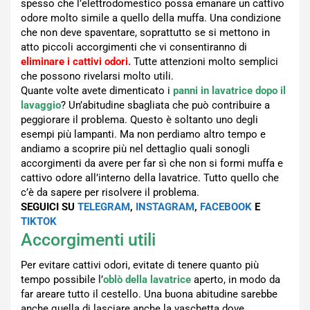
spesso che l’elettrodomestico possa emanare un cattivo
odore molto simile a quello della muffa. Una condizione
che non deve spaventare, soprattutto se si mettono in
atto piccoli accorgimenti che vi consentiranno di
eliminare i cattivi odori.
Tutte attenzioni molto semplici
che possono rivelarsi molto utili.
Quante volte avete dimenticato i
panni in lavatrice dopo il
lavaggio
? Un’abitudine sbagliata che può contribuire a
peggiorare il problema. Questo è soltanto uno degli
esempi più lampanti. Ma non perdiamo altro tempo e
andiamo a scoprire più nel dettaglio quali sonogli
accorgimenti da avere per far sì che non si formi muffa e
cattivo odore all’interno della lavatrice. Tutto quello che
c’è da sapere per risolvere il problema.
SEGUICI SU
TELEGRAM
,
INSTAGRAM
,
FACEBOOK
E
TIKTOK
Accorgimenti utili
Per evitare cattivi odori, evitate di tenere quanto più
tempo possibile l’
oblò della lavatrice
aperto, in modo da
far areare tutto il cestello. Una buona abitudine sarebbe
anche quella di lasciare anche la vaschetta dove