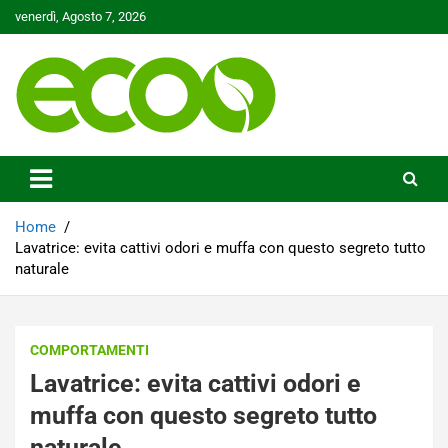
Skip
venerdì, Agosto 7, 2026
to
content
Tutelare il nostro Pianeta è la nostra priorità
Ecoo.it
Home
Lavatrice: evita cattivi odori e muffa con questo segreto tutto
naturale
COMPORTAMENTI
Lavatrice: evita cattivi odori e
muffa con questo segreto tutto
naturale