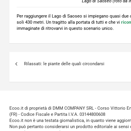
Lago di Saoseo (foto da I
Per raggiungere il Lago di Saoseo si impiegano quasi due or
soli 430 metri. Un tragitto alla portata di tutti e che vi
rico
immaginate di ritrovarvi in questo scenario unico.
Navigazione
Rilassati: le piante delle quali circondarsi
articoli
Ecoo.it di proprietà di DMM COMPANY SRL - Corso Vittorio Ema
(FR) - Codice Fiscale e Partita I.V.A. 03144800608
Ecoo.it non è una testata giornalistica, in quanto viene aggior
Non può pertanto considerarsi un prodotto editoriale ai sensi 