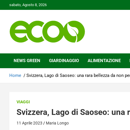
Skip
sabato, Agosto 8, 2026
to
content
Tutelare il nostro Pianeta è la nostra priorità
Ecoo.it
NEWS GREEN
GIARDINAGGIO
ALIMENTAZIONE
Home
Svizzera, Lago di Saoseo: una rara bellezza da non pe
VIAGGI
Svizzera, Lago di Saoseo: una 
11 Aprile 2023
Maria Longo