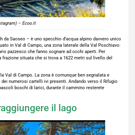
stagram) – Ecoo.it
agh da Saoseo – è uno specchio d’acqua alpino davvero unico
uato in Val di Campo, una zona laterale della Val Poschiavo:
ario pazzesco che fanno sognare ad occhi aperti. Per
a frazione situata che si trova a 1622 metri sul livello del
 alla Val di Campo. La zona è comunque ben segnalata e
 dei numerosi cartelli ivi presenti. Andando verso il Rifugio
pascoli boschi di larici, durante il cammino resterete
aggiungere il lago