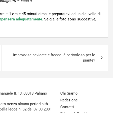
nstagram) – Ecoo.it
e – 1 ora e 45 minuti circa- e preparatevi ad un dislivello di
mpenserà adeguatamente.
Se già le foto sono suggestive,
Improvvise nevicate e freddo: è pericoloso per le
piante?
nuele II, 13, 03018 Paliano
Chi Siamo
Redazione
nato senza alcuna periodicità.
Contatti
della legge n. 62 del 07.03.2001