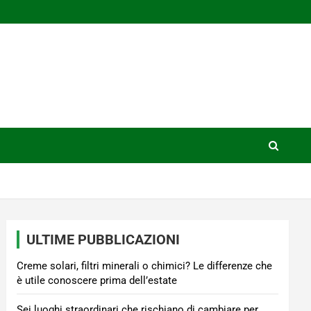
ULTIME PUBBLICAZIONI
Creme solari, filtri minerali o chimici? Le differenze che
è utile conoscere prima dell’estate
Sei luoghi straordinari che rischiano di cambiare per