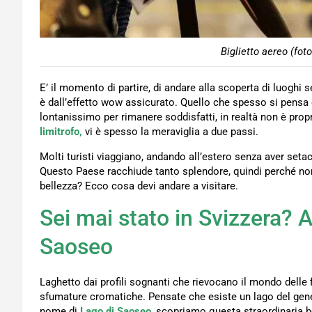
Biglietto aereo (fot
E’ il momento di partire, di andare alla scoperta di luoghi s
è dall’effetto wow assicurato. Quello che spesso si pensa
lontanissimo per rimanere soddisfatti, in realtà non è pro
limitrofo,
vi è spesso la meraviglia a due passi.
Molti turisti viaggiano, andando all’estero senza aver setacc
Questo Paese racchiude tanto splendore, quindi perché non 
bellezza? Ecco cosa devi andare a visitare.
Sei mai stato in Svizzera? 
Saoseo
Laghetto dai profili sognanti che rievocano il mondo delle 
sfumature cromatiche. Pensate che esiste un lago del gene
nome di
Lago di Saoseo
,
scopriamo questa straordinaria b