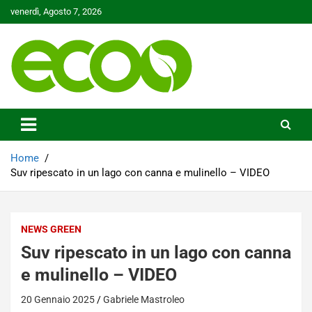
Skip
venerdì, Agosto 7, 2026
to
content
Tutelare il nostro Pianeta è la nostra priorità
Ecoo.it
Home
Suv ripescato in un lago con canna e mulinello – VIDEO
NEWS GREEN
Suv ripescato in un lago con canna
e mulinello – VIDEO
20 Gennaio 2025
Gabriele Mastroleo