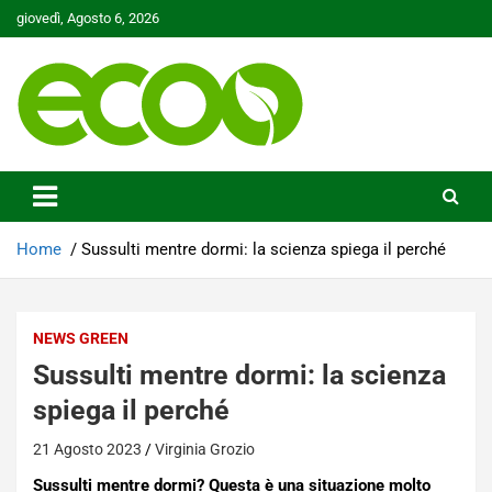
Skip
giovedì, Agosto 6, 2026
to
content
Tutelare il nostro Pianeta è la nostra priorità
Ecoo.it
Home
Sussulti mentre dormi: la scienza spiega il perché
NEWS GREEN
Sussulti mentre dormi: la scienza
spiega il perché
21 Agosto 2023
Virginia Grozio
Sussulti mentre dormi? Questa è una situazione molto