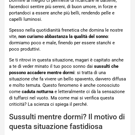
Dormire al meglio ci permette di ricaricare le batterie,
facendoci sentire più sereni, di buon umore, in forze e
portandoci a essere anche più belli, rendendo pelle e
capelli luminosi.
Spesso nella quotidianità frenetica che domina le nostre
vite,
non curiamo abbastanza la qualità del sonno
:
dormiamo poco e male, finendo per essere stanchi e
poco produttivi.
Se ti ritrovi in questa situazione, magari è capitato anche
a te di veder minato il tuo poco sonno dai
sussulti che
possono accadere mentre dormi
: si tratta di una
situazione che fa vivere un bello spavento, davvero diffusa
e molto temuta. Questo fenomeno è anche conosciuto
come
caduta notturna
e letteralmente ci dà la sensazione
di tuffarci nel vuoto. Ma come mai si verifica questa
criticità? La scienza ci spiega il perché.
Sussulti mentre dormi? Il motivo di
questa situazione fastidiosa