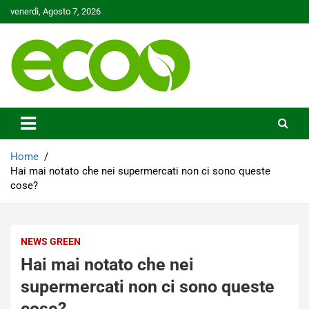
Skip
venerdì, Agosto 7, 2026
to
content
Tutelare il nostro Pianeta è la nostra priorità
Ecoo.it
Home
Hai mai notato che nei supermercati non ci sono queste
cose?
NEWS GREEN
Hai mai notato che nei
supermercati non ci sono queste
cose?