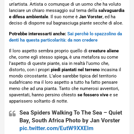
un’artista. Artista o comunque di un uomo che ha voluto
lanciare un chiaro messaggio sul tema della
salvaguardia
e difesa ambientale
. Il suo nome è
Jan Vorster
, ed ha
deciso di disporre sul bagnasciuga piante secche di aloe.
Potrebbe interessarti anche:
Sai perchè lo spazzolino da
denti ha questa particolarità: da non credere
Il loro aspetto sembra proprio quello di
creature aliene
che, come egli stesso spiega, è una metafora su come
l’aspetto di queste piante, sia in realtà l’uomo che,
distorto, con i propri
piedi piantati nel terreno
incasina il
mondo circostante. L’aloe sarebbe tipica del territorio
sudafricano ma il loro aspetto a tutto ha fatto pensare
meno che ad una pianta. Tanto che numerosi avventori,
spaventati, hanno persino chiesto
se fossero vive
e se
apparissero soltanto di notte.
Sea Spiders Walking To The Sea – Quiet
Bay, South Africa Photo by Jan Vorster
pic.twitter.com/EutW9XXElm