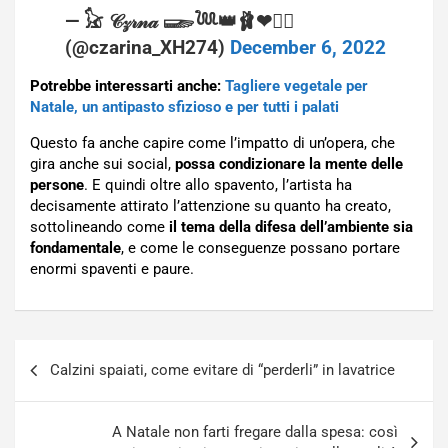
— 𓃠 𝒞𝓏𝓇𝓃𝒶 𓆃𓆙👑🩰❤🧜‍♀️
(@czarina_XH274)
December 6, 2022
Potrebbe interessarti anche:
Tagliere vegetale per
Natale, un antipasto sfizioso e per tutti i palati
Questo fa anche capire come l’impatto di un’opera, che
gira anche sui social,
possa condizionare la mente delle
persone
. E quindi oltre allo spavento, l’artista ha
decisamente attirato l’attenzione su quanto ha creato,
sottolineando come
il tema della
difesa dell’ambiente sia
fondamentale
, e come le conseguenze possano portare
enormi spaventi e paure.
Navigazione
Calzini spaiati, come evitare di “perderli” in lavatrice
articoli
A Natale non farti fregare dalla spesa: così