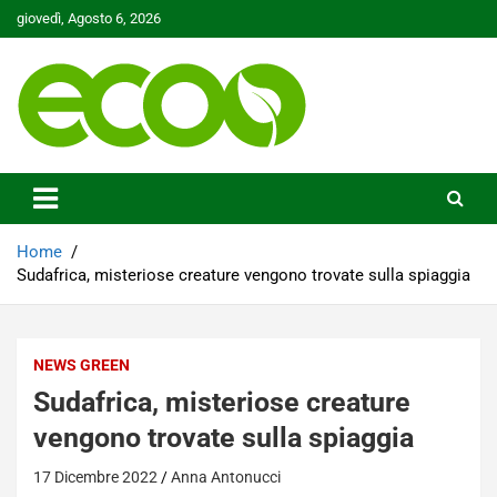
Skip
giovedì, Agosto 6, 2026
to
content
Tutelare il nostro Pianeta è la nostra priorità
Ecoo.it
Home
Sudafrica, misteriose creature vengono trovate sulla spiaggia
NEWS GREEN
Sudafrica, misteriose creature
vengono trovate sulla spiaggia
17 Dicembre 2022
Anna Antonucci