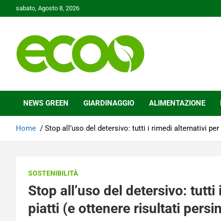
Skip
sabato, Agosto 8, 2026
to
content
Tutelare il nostro Pianeta è la nostra priorità
Ecoo.it
NEWS GREEN
GIARDINAGGIO
ALIMENTAZIONE
Home
Stop all’uso del detersivo: tutti i rimedi alternativi per 
SOSTENIBILITÀ
Stop all’uso del detersivo: tutti 
piatti (e ottenere risultati persi