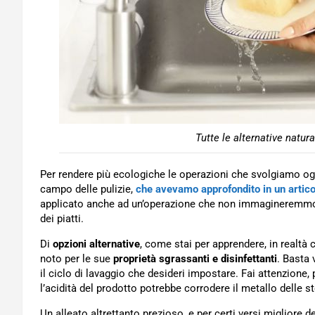
Tutte le alternative natural
Per rendere più ecologiche le operazioni che svolgiamo ogn
campo delle pulizie,
che avevamo approfondito in un artico
applicato anche ad un’operazione che non immagineremmo ma
dei piatti.
Di
opzioni alternative
, come stai per apprendere, in realtà 
noto per le sue
proprietà sgrassanti e disinfettanti
. Basta 
il ciclo di lavaggio che desideri impostare. Fai attenzione,
l’acidità del prodotto potrebbe corrodere il metallo delle st
Un alleato altrettanto prezioso, e per certi versi migliore de