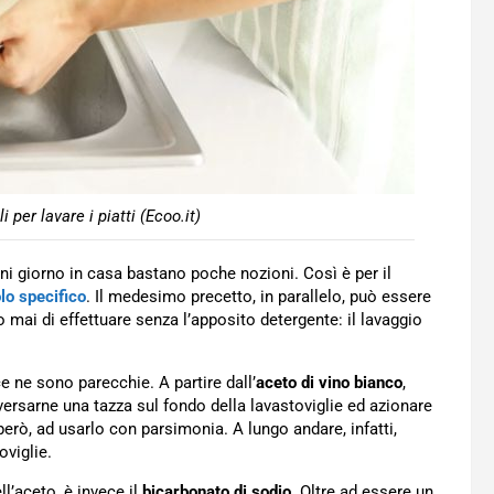
i per lavare i piatti (Ecoo.it)
i giorno in casa bastano poche nozioni. Così è per il
lo specifico
. Il medesimo precetto, in parallelo, può essere
i di effettuare senza l’apposito detergente: il lavaggio
ce ne sono parecchie. A partire dall’
aceto di vino bianco
,
versarne una tazza sul fondo della lavastoviglie ed azionare
 però, ad usarlo con parsimonia. A lungo andare, infatti,
oviglie.
ll’aceto, è invece il
bicarbonato di sodio
. Oltre ad essere un