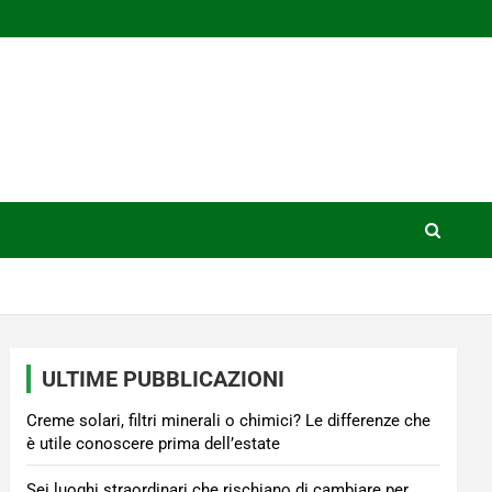
ULTIME PUBBLICAZIONI
Creme solari, filtri minerali o chimici? Le differenze che
è utile conoscere prima dell’estate
Sei luoghi straordinari che rischiano di cambiare per