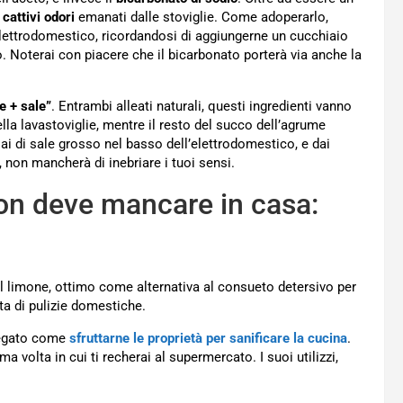
 cattivi odori
emanati dalle stoviglie. Come adoperarlo,
elettrodomestico, ricordandosi di aggiungerne un cucchiaio
vo. Noterai con piacere che il bicarbonato porterà via anche la
 + sale”
. Entrambi alleati naturali, questi ingredienti vanno
lla lavastoviglie, mentre il resto del succo dell’agrume
ai di sale grosso nel basso dell’elettrodomestico, e dai
o, non mancherà di inebriare i tuoi sensi.
non deve mancare in casa:
. Il limone, ottimo come alternativa al consueto detersivo per
a di pulizie domestiche.
piegato come
sfruttarne le proprietà per sanificare la cucina
.
 volta in cui ti recherai al supermercato. I suoi utilizzi,