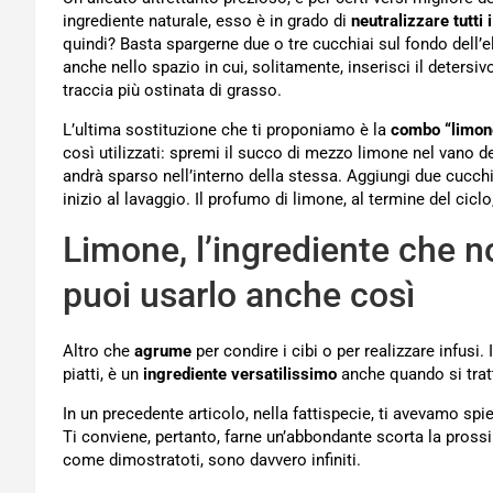
ingrediente naturale, esso è in grado di
neutralizzare tutti i
quindi? Basta spargerne due o tre cucchiai sul fondo dell’
anche nello spazio in cui, solitamente, inserisci il detersi
traccia più ostinata di grasso.
L’ultima sostituzione che ti proponiamo è la
combo “limone
così utilizzati: spremi il succo di mezzo limone nel vano de
andrà sparso nell’interno della stessa. Aggiungi due cucchi
inizio al lavaggio. Il profumo di limone, al termine del cicl
Limone, l’ingrediente che 
puoi usarlo anche così
Altro che
agrume
per condire i cibi o per realizzare infusi
piatti, è un
ingrediente versatilissimo
anche quando si tratt
In un precedente articolo, nella fattispecie, ti avevamo s
Ti conviene, pertanto, farne un’abbondante scorta la prossima
come dimostratoti, sono davvero infiniti.