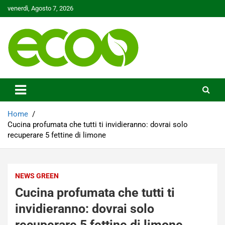
Skip
venerdì, Agosto 7, 2026
to
content
Tutelare il nostro Pianeta è la nostra priorità
Ecoo.it
Home
Cucina profumata che tutti ti invidieranno: dovrai solo
recuperare 5 fettine di limone
NEWS GREEN
Cucina profumata che tutti ti
invidieranno: dovrai solo
recuperare 5 fettine di limone