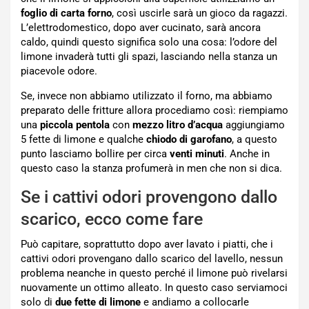
foglio di carta forno
, così uscirle sarà un gioco da ragazzi.
L’elettrodomestico, dopo aver cucinato, sarà ancora
caldo, quindi questo significa solo una cosa: l’odore del
limone invaderà tutti gli spazi, lasciando nella stanza un
piacevole odore.
Se, invece non abbiamo utilizzato il forno, ma abbiamo
preparato delle fritture allora procediamo così: riempiamo
una
piccola pentola
con
mezzo litro d’acqua
aggiungiamo
5 fette di limone e qualche
chiodo di garofano
, a questo
punto lasciamo bollire per circa
venti minuti
. Anche in
questo caso la stanza profumerà in men che non si dica.
Se i cattivi odori provengono dallo
scarico, ecco come fare
Può capitare, soprattutto dopo aver lavato i piatti, che i
cattivi odori provengano dallo scarico del lavello, nessun
problema neanche in questo perché il limone può rivelarsi
nuovamente un ottimo alleato. In questo caso serviamoci
solo di
due fette di limone
e andiamo a collocarle