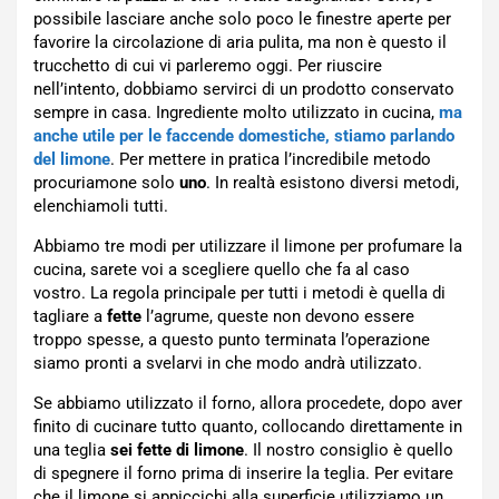
possibile lasciare anche solo poco le finestre aperte per
favorire la circolazione di aria pulita, ma non è questo il
trucchetto di cui vi parleremo oggi. Per riuscire
nell’intento, dobbiamo servirci di un prodotto conservato
sempre in casa. Ingrediente molto utilizzato in cucina,
ma
anche utile per le faccende domestiche, stiamo parlando
del limone
. Per mettere in pratica l’incredibile metodo
procuriamone solo
uno
. In realtà esistono diversi metodi,
elenchiamoli tutti.
Abbiamo tre modi per utilizzare il limone per profumare la
cucina, sarete voi a scegliere quello che fa al caso
vostro. La regola principale per tutti i metodi è quella di
tagliare a
fette
l’agrume, queste non devono essere
troppo spesse, a questo punto terminata l’operazione
siamo pronti a svelarvi in che modo andrà utilizzato.
Se abbiamo utilizzato il forno, allora procedete, dopo aver
finito di cucinare tutto quanto, collocando direttamente in
una teglia
sei fette di limone
. Il nostro consiglio è quello
di spegnere il forno prima di inserire la teglia. Per evitare
che il limone si appiccichi alla superficie utilizziamo un