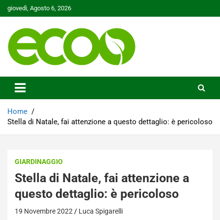
Skip
giovedì, Agosto 6, 2026
to
content
Tutelare il nostro Pianeta è la nostra priorità
Ecoo.it
Home
Stella di Natale, fai attenzione a questo dettaglio: è pericoloso
GIARDINAGGIO
Stella di Natale, fai attenzione a
questo dettaglio: è pericoloso
19 Novembre 2022
Luca Spigarelli