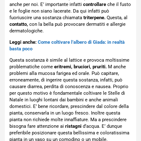
anche per noi. E’ importante infatti
controllare
che il fusto
e le foglie non siano lacerate. Da qui infatti può
fuoriuscire una sostanza chiamata
triterpene.
Questa, al
contatto,
con la bella può provocare dermatiti e allergie
dermatologiche.
Leggi anche:
Come coltivare l’albero di Giada: in realtà
basta poco
Questa sostanza è simile al lattice e provoca moltissime
problematiche come
eritremi, bruciori, pruriti.
M anche
problemi alla mucosa farigea ed orale. Può capitare,
erroneamente, di ingerire questa sostanza, infatti, può
causare diarrea, perdita di conoscenza e nausea. Proprio
per questo motivo è fondamentale coltivare le Stelle di
Natale in luoghi lontani dai bambini e anche animali
domestici. E’ bene ricordare, prescindere dal colore della
pianta, conservarla in un luogo fresco. Inoltre questa
pianta non richiede molte innaffiature. Ma a prescindere
bisogna fare attenzione ai
ristagni
d’acqua. E’ dunque
preferibile posizionare questa bellissima e coloratissima
pianta in un vaso su un comodino o un mobile.