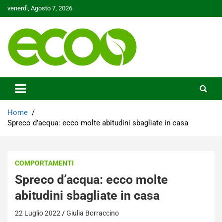
Skip
venerdì, Agosto 7, 2026
to
content
Tutelare il nostro Pianeta è la nostra priorità
Ecoo.it
Home
Spreco d’acqua: ecco molte abitudini sbagliate in casa
COMPORTAMENTI
Spreco d’acqua: ecco molte
abitudini sbagliate in casa
22 Luglio 2022
Giulia Borraccino