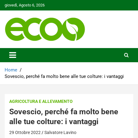
Skip
giovedì, Agosto 6, 2026
to
content
Tutelare il nostro Pianeta è la nostra priorità
Ecoo.it
Home
Sovescio, perché fa molto bene alle tue colture: i vantaggi
AGRICOLTURA E ALLEVAMENTO
Sovescio, perché fa molto bene
alle tue colture: i vantaggi
29 Ottobre 2022
Salvatore Lavino