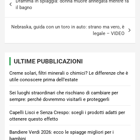
Dramma in spiaggia: donna muore annegata mentre fa
articoli
il bagno
Nebraska, guida con un toro in auto: strano ma vero, è
legale – VIDEO
ULTIME PUBBLICAZIONI
Creme solari, filtri minerali o chimici? Le differenze che è
utile conoscere prima dell’estate
Sei luoghi straordinari che rischiano di cambiare per
sempre: perché dovremmo visitarli e proteggerli
Capelli Lisci e Senza Crespo: scegli i prodotti adatti per
ottenere questo effetto
Bandiere Verdi 2026: ecco le spiagge migliori per i
bambini