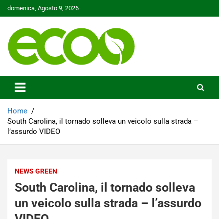
Skip
domenica, Agosto 9, 2026
to
content
Tutelare il nostro Pianeta è la nostra priorità
Ecoo.it
Home
South Carolina, il tornado solleva un veicolo sulla strada –
l’assurdo VIDEO
NEWS GREEN
South Carolina, il tornado solleva
un veicolo sulla strada – l’assurdo
VIDEO