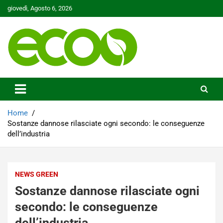
Skip
giovedì, Agosto 6, 2026
to
content
Tutelare il nostro Pianeta è la nostra priorità
Ecoo.it
Home
Sostanze dannose rilasciate ogni secondo: le conseguenze
dell’industria
NEWS GREEN
Sostanze dannose rilasciate ogni
secondo: le conseguenze
dell’industria