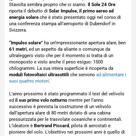
Stavolta sembra proprio che ci siamo.
Il Sole 24 Ore
riporta il debutto di
Solar Impulse
, il primo aereo ad
energia solare
che è stato presentato oggi nel corso di
una conferenza stampa all’aeroporto di Dubendorf in
Svizzera.
“Impulso solare”
ha un’impressionante apertura alare, ben
61 metri
, ed un aspetto da aliante o comunque da
ultraleggero visto che per il momento si tratta di un
monoposto e visto anche il peso esiguo: 1500
chilogrammi. La sua intera superficie è ricoperta da
moduli fotovoltaici ultrasottili
che servono
ad alimentare i
suoi quattro motori
.
L’anno prossimo è stato programmato il test del velivolo
ed
il suo primo volo notturno
mentre per l’anno
successivo è prevista la costruzione di un velivolo
dall’apertura alare di 80 metri dotato di una cabina
pressurizzata per le trasvolate oceaniche e continentali.
L’ideatore è
Bertrand Piccard
, pilota di aerostati e
pioniere del volo. L’obiettivo nei prossimi anni è quello di