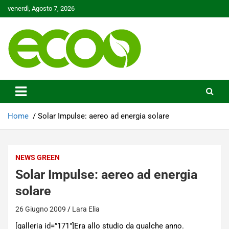
Skip
venerdì, Agosto 7, 2026
to
content
Tutelare il nostro Pianeta è la nostra priorità
Ecoo.it
Home
Solar Impulse: aereo ad energia solare
NEWS GREEN
Solar Impulse: aereo ad energia
solare
26 Giugno 2009
Lara Elia
[galleria id=”171″]Era allo studio da qualche anno.