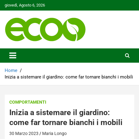
Skip
giovedì, Agosto 6, 2026
to
content
Tutelare il nostro Pianeta è la nostra priorità
Ecoo.it
Home
Inizia a sistemare il giardino: come far tornare bianchi i mobili
COMPORTAMENTI
Inizia a sistemare il giardino:
come far tornare bianchi i mobili
30 Marzo 2023
Maria Longo