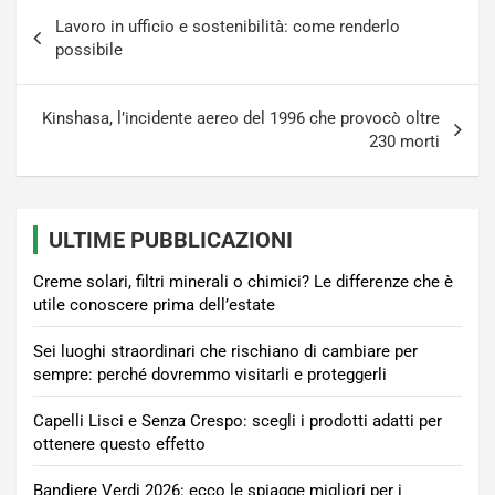
Navigazione
Lavoro in ufficio e sostenibilità: come renderlo
articoli
possibile
Kinshasa, l’incidente aereo del 1996 che provocò oltre
230 morti
ULTIME PUBBLICAZIONI
Creme solari, filtri minerali o chimici? Le differenze che è
utile conoscere prima dell’estate
Sei luoghi straordinari che rischiano di cambiare per
sempre: perché dovremmo visitarli e proteggerli
Capelli Lisci e Senza Crespo: scegli i prodotti adatti per
ottenere questo effetto
Bandiere Verdi 2026: ecco le spiagge migliori per i