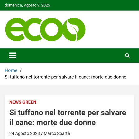
Skip
domenica, Agosto 9, 2026
to
content
Tutelare il nostro Pianeta è la nostra priorità
Ecoo.it
Home
Si tuffano nel torrente per salvare il cane: morte due donne
NEWS GREEN
Si tuffano nel torrente per salvare
il cane: morte due donne
24 Agosto 2023
Marco Spartà