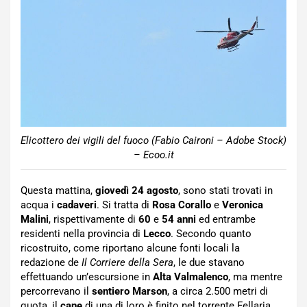
Elicottero dei vigili del fuoco (Fabio Caironi – Adobe Stock)
– Ecoo.it
Questa mattina,
giovedì 24 agosto
, sono stati trovati in
acqua i
cadaveri
. Si tratta di
Rosa Corallo
e
Veronica
Malini
, rispettivamente di
60
e
54 anni
ed entrambe
residenti nella provincia di
Lecco
. Secondo quanto
ricostruito, come riportano alcune fonti locali la
redazione de
Il Corriere della Sera
, le due stavano
effettuando un’escursione in
Alta Valmalenco
, ma mentre
percorrevano il
sentiero Marson
, a circa 2.500 metri di
quota, il
cane
di una di loro è finito nel torrente Fellaria.