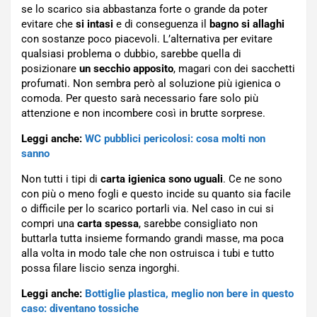
se lo scarico sia abbastanza forte o grande da poter
evitare che
si intasi
e di conseguenza il
bagno si allaghi
con sostanze poco piacevoli. L’alternativa per evitare
qualsiasi problema o dubbio, sarebbe quella di
posizionare
un secchio apposito
, magari con dei sacchetti
profumati. Non sembra però al soluzione più igienica o
comoda. Per questo sarà necessario fare solo più
attenzione e non incombere così in brutte sorprese.
Leggi anche:
WC pubblici pericolosi: cosa molti non
sanno
Non tutti i tipi di
carta igienica sono uguali
. Ce ne sono
con più o meno fogli e questo incide su quanto sia facile
o difficile per lo scarico portarli via. Nel caso in cui si
compri una
carta spessa
, sarebbe consigliato non
buttarla tutta insieme formando grandi masse, ma poca
alla volta in modo tale che non ostruisca i tubi e tutto
possa filare liscio senza ingorghi.
Leggi anche:
Bottiglie plastica, meglio non bere in questo
caso: diventano tossiche