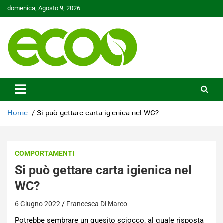
Skip
domenica, Agosto 9, 2026
to
content
Tutelare il nostro Pianeta è la nostra priorità
Ecoo.it
Home
Si può gettare carta igienica nel WC?
COMPORTAMENTI
Si può gettare carta igienica nel
WC?
6 Giugno 2022
Francesca Di Marco
Potrebbe sembrare un quesito sciocco, al quale risposta