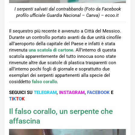
I serpenti salvati dal contrabbando (Foto da Facebook
profilo ufficiale Guardia Nacional – Canva) – ecoo.it
Il sequestro più recente è avvenuto a Città del Messico.
Durante un controllo portato avanti da due unità cinofile
all’aeroporto della capitale del Paese e infatti è stata
rinvenuta
una scatola di cartone
. All’interno di questa
scatola apparentemente del tutto innocua sono state
rinvenute altre due scatole di plastica trasparenti con
all’interno pochi fogli di giornale e soprattutto due
esemplari dei serpenti appartenenti alla specie del
cosiddetto
falso corallo
.
SEGUICI SU
TELEGRAM
,
INSTAGRAM
,
FACEBOOK
E
T
I
K
T
O
K
Il falso corallo, un serpente che
affascina