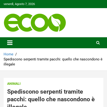
Skip
venerdì, Agosto 7, 2026
to
content
Tutelare il nostro Pianeta è la nostra priorità
Ecoo.it
Home
Spediscono serpenti tramite pacchi: quello che nascondono è
illegale
ANIMALI
Spediscono serpenti tramite
pacchi: quello che nascondono è
illegale