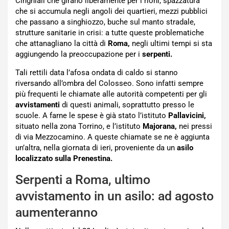
Cinghiali che girano liberamente per i rioni, spazzatura
che si accumula negli angoli dei quartieri, mezzi pubblici
che passano a singhiozzo, buche sul manto stradale,
strutture sanitarie in crisi: a tutte queste problematiche
che attanagliano la città di
Roma,
negli ultimi tempi si sta
aggiungendo la preoccupazione per i
serpenti.
Tali rettili data l’afosa ondata di caldo si stanno
riversando all’ombra del Colosseo. Sono infatti sempre
più frequenti le chiamate alle autorità competenti per gli
avvistamenti
di questi animali, soprattutto presso le
scuole. A farne le spese è già stato l’istituto
Pallavicini,
situato nella zona Torrino, e l’istituto
Majorana,
nei pressi
di via Mezzocamino. A queste chiamate se ne è aggiunta
un’altra, nella giornata di ieri, proveniente da un
asilo
localizzato sulla Prenestina.
Serpenti a Roma, ultimo
avvistamento in un asilo: ad agosto
aumenteranno