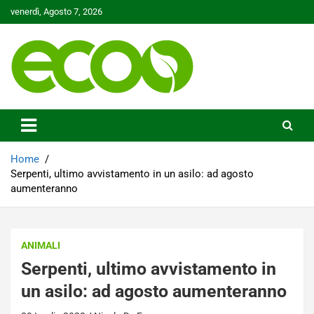
Skip
venerdì, Agosto 7, 2026
to
content
Tutelare il nostro Pianeta è la nostra priorità
Ecoo.it
Home
Serpenti, ultimo avvistamento in un asilo: ad agosto
aumenteranno
ANIMALI
Serpenti, ultimo avvistamento in
un asilo: ad agosto aumenteranno