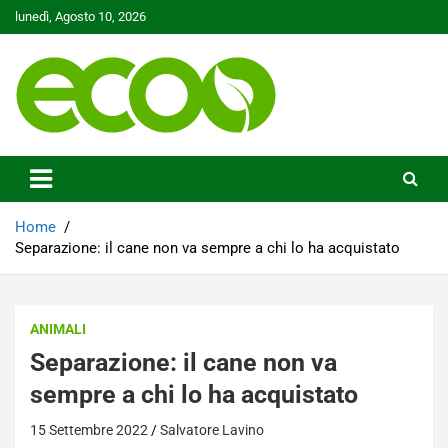
Skip
lunedì, Agosto 10, 2026
to
content
Tutelare il nostro Pianeta è la nostra priorità
Ecoo.it
Home
Separazione: il cane non va sempre a chi lo ha acquistato
ANIMALI
Separazione: il cane non va
sempre a chi lo ha acquistato
15 Settembre 2022
Salvatore Lavino