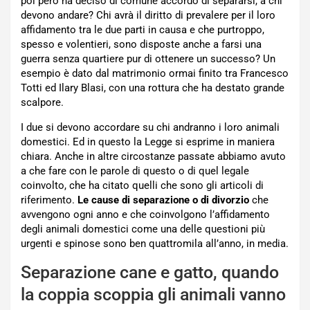
poi però ha deciso di comune accordo di separarsi, a chi
devono andare? Chi avrà il diritto di prevalere per il loro
affidamento tra le due parti in causa e che purtroppo,
spesso e volentieri, sono disposte anche a farsi una
guerra senza quartiere pur di ottenere un successo? Un
esempio è dato dal matrimonio ormai finito tra Francesco
Totti ed Ilary Blasi, con una rottura che ha destato grande
scalpore.
I due si devono accordare su chi andranno i loro animali
domestici. Ed in questo la Legge si esprime in maniera
chiara. Anche in altre circostanze passate abbiamo avuto
a che fare con le parole di questo o di quel legale
coinvolto, che ha citato quelli che sono gli articoli di
riferimento.
Le cause di separazione o di divorzio
che
avvengono ogni anno e che coinvolgono l’affidamento
degli animali domestici come una delle questioni più
urgenti e spinose sono ben quattromila all’anno, in media.
Separazione cane e gatto, quando
la coppia scoppia gli animali vanno