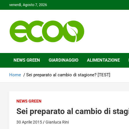
Skip
venerdì, Agosto 7, 2026
to
content
Tutelare il nostro Pianeta è la nostra priorità
Ecoo.it
NEWS GREEN
GIARDINAGGIO
ALIMENTAZIONE
Home
Sei preparato al cambio di stagione? [TEST]
NEWS GREEN
Sei preparato al cambio di sta
30 Aprile 2015
Gianluca Rini