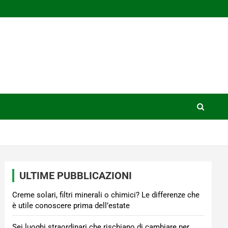
ULTIME PUBBLICAZIONI
Creme solari, filtri minerali o chimici? Le differenze che
è utile conoscere prima dell’estate
Sei luoghi straordinari che rischiano di cambiare per