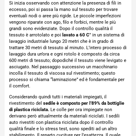
Si inizia osservando con attenzione la presenza di fili in
eccesso, poi si passa la mano sul tessuto per trovare
eventuali nodi o aree più rigide. Le piccole imperfezioni
vengono riparate con ago, filo e forbici, mentre le più
grandi sono evidenziate. Dopo il controllo qualità il
tessuto è arrotolato e poi
lavato a 60 C°
in un sistema di
lavaggio industriale lungo 20 metri che è in grado di
trattare 30 metri di tessuto al minuto. L’intero processo di
lavaggio dura un’ora e ogni rotolo è composto da circa
600 metri di tessuto; dopodiché il tessuto viene levigato e
asciugato. Nel passaggio successivo un macchinario
incolla il tessuto di viscosa sul rivestimento; questo
processo si chiama “laminazione” ed è fondamentale per
il comfort.
Considerando quindi tutti i materiali impiegati, il
rivestimento del
sedile è composto per l’89% da bottiglie
di plastica riciclata.
Le colle per ora impiegate non
derivano però attualmente da materiali riciclati. I sedili
auto rivestiti con plastica riciclata dopo il controllo
qualità finale e lo stress test, sono spediti ad un altro
stabilimento. Il reparto cuciture per l’esattezza. Il quale