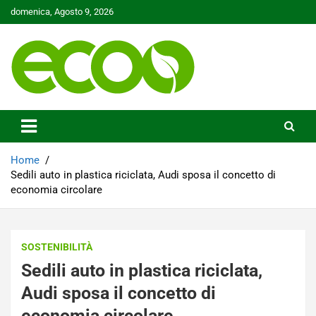
Skip
domenica, Agosto 9, 2026
to
content
Tutelare il nostro Pianeta è la nostra priorità
Ecoo.it
Home
Sedili auto in plastica riciclata, Audi sposa il concetto di
economia circolare
SOSTENIBILITÀ
Sedili auto in plastica riciclata,
Audi sposa il concetto di
economia circolare